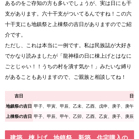
あるのをご存知の方も多いでしょうが、実は日にも干
支があります。六十干支がついてるんですね！この六
十干支にも地鎮祭と上棟祭の吉日がありますのでご紹
介です。
ただし、これは本当に一例です。私は民族誌が大好き
でかなり読みましたが「龍神様の日に棟上げとはなに
ごとじゃい！！うちの村を潰す気か！」みたいな縛り
があることもありますので、ご親族と相談してね！
吉日
日干
地鎮祭の吉日
甲子、甲寅、甲辰、乙未、乙酉、戊申、庚子、庚午、
上棟祭の吉日
甲子、甲辰、甲午、乙卯、乙酉、乙亥、庚子、庚辰、
建築、棟上げ、地鎮祭、新築、住宅購入の