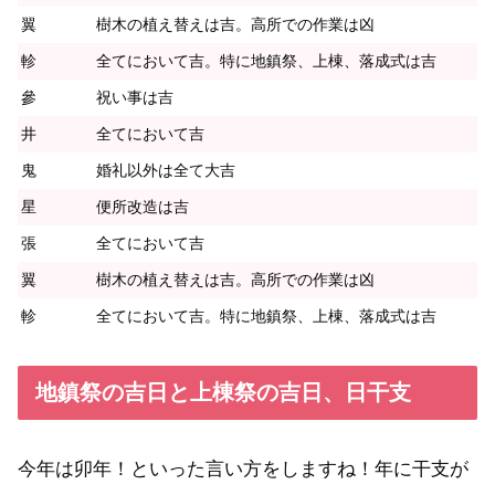
翼
樹木の植え替えは吉。高所での作業は凶
軫
全てにおいて吉。特に地鎮祭、上棟、落成式は吉
參
祝い事は吉
井
全てにおいて吉
鬼
婚礼以外は全て大吉
星
便所改造は吉
張
全てにおいて吉
翼
樹木の植え替えは吉。高所での作業は凶
軫
全てにおいて吉。特に地鎮祭、上棟、落成式は吉
地鎮祭の吉日と上棟祭の吉日、日干支
今年は卯年！といった言い方をしますね！年に干支が