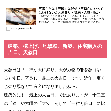
三隣亡とは？三隣亡は迷信？三隣亡にやって
はいけないこと墓参り・契約・入籍・呪い
三隣亡という言葉を知っている方も多いでしょう。
「この日に家を建てると三件隣まで火事になる」と言
われる凶日で、特に建築関係では今でも気にされるこ
とがあります。この...
omajinai3-24.net
建築、棟上げ、地鎮祭、新築、住宅購入の
吉日、天赦日
天赦日は「百神が天に昇り、天が万物の罪を赦（ゆ
る）す日。万良し。最上の大吉日」です。近年、宝く
じ売り場などで有名になりましたね〜。
建築的にも「最上の大吉日」ではありますが、十二直
の「建」や六曜の「大安」そして「一粒万倍日」に比