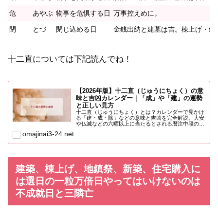
危
あやぶ
物事を危惧する日
万事控えめに。
閉
とづ
閉じ込める日
金銭出納と建墓は吉。棟上げ・結
十二直については下記読んでね！
【2026年版】十二直（じゅうにちょく）の意
味と吉凶カレンダー｜「成」や「建」の運勢
と正しい見方
十二直（じゅうにちょく）とは？カレンダーで見かけ
る「建・成・除」などの意味と吉凶を完全解説。大安
や仏滅などの六曜以上に当たるとされる暦注中段の由
来、2026年の運勢、引っ越しや結婚、納車に良い日
omajinai3-24.net
の選び方まで網羅。「成」や「一粒万倍日」との関係
も詳しく紹介します。
建築、棟上げ、地鎮祭、新築、住宅購入に
は選日の一粒万倍日やってはいけないのは
不成就日と三隣亡