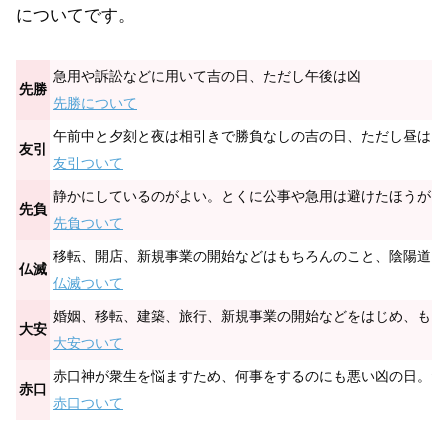
についてです。
急用や訴訟などに用いて吉の日、ただし午後は凶
先勝
先勝について
午前中と夕刻と夜は相引きで勝負なしの吉の日、ただし昼は凶
友引
友引ついて
静かにしているのがよい。とくに公事や急用は避けたほうがよ
先負
先負ついて
移転、開店、新規事業の開始などはもちろんのこと、陰陽道に
仏滅
仏滅ついて
婚姻、移転、建築、旅行、新規事業の開始などをはじめ、もろ
大安
大安ついて
赤口神が衆生を悩ますため、何事をするのにも悪い凶の日。た
赤口
赤口ついて