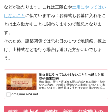
などが当たります。これは三隣亡や
土用にやってはい
けないこと
に似ていますね！お葬式もお墓に入れるこ
とは土を動かすことに関わりますので禁忌となりま
す。
そのため、建築関係では忌む日の１つで地鎮祭、棟上
げ、上棟式などを行う場合は避けた方がいいでしょ
う。
地火日にやってはいけないこと引っ越しと意
味や由来2026
地火日は、暦注と呼ばれる暦に記載される日時・方位
などの吉凶、その日の運勢などの事項の１つとして書
かれています。地火日は文字だけでは吉日なのか凶日
なのかもわからな...
omajinai3-24.net