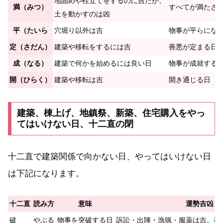
地固めや柱立てをするのに吉だが、
満（みつ）
すべてが満たさ
土を動かすのは凶
平（たいら
穴堀り以外は吉
物事が平らにな
定（さだん）
建築や移転をするには吉
善悪が定まる日
成（なる）
建築で何かを始めるには良い日
物事が成就する
開（ひらく）
建築や移転は吉
開き通じる日
建築、棟上げ、地鎮祭、新築、住宅購入をやっ
てはいけない日、十二直の閉
十二直で建築関係で向かない日、やってはいけない日
は下記になります。
十二直
読み方
意味
運勢吉凶
破
やぶる
物事を突破する日
訴訟・出陣・漁猟・服薬は吉。祝