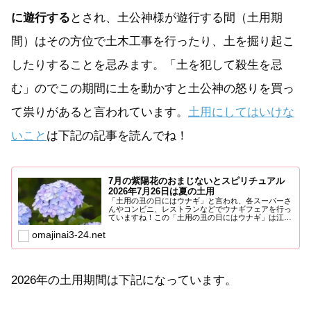
に遊行する
とされ、土公神様が遊行する間（土用期
間）はその方位で土木工事を行ったり、土を掘り起こ
したりすることを忌みます。「土を犯して殺生を忌
む」のでこの期間に土を動かすと土公神の怒りを買っ
て祟りがあると言われています。
土用にしてはいけな
いこと
は下記の記事を読んでね！
7月の紫陽花のおまじないとスピリチュアル
2026年7月26日は夏の土用
「土用の丑の日にはウナギ」と言われ、各スーパーさ
んやコンビニ、レストランなどでウナギフェアを行っ
ていますね！この「土用の丑の日にはウナギ」は江戸
時代の発明家平賀...
omajinai3-24.net
2026年の土用期間は下記になっています。