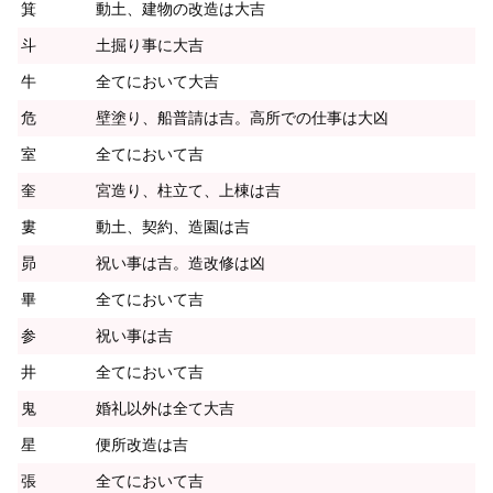
箕
動土、建物の改造は大吉
斗
土掘り事に大吉
牛
全てにおいて大吉
危
壁塗り、船普請は吉。高所での仕事は大凶
室
全てにおいて吉
奎
宮造り、柱立て、上棟は吉
婁
動土、契約、造園は吉
昴
祝い事は吉。造改修は凶
畢
全てにおいて吉
参
祝い事は吉
井
全てにおいて吉
鬼
婚礼以外は全て大吉
星
便所改造は吉
張
全てにおいて吉