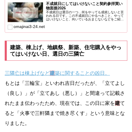
不成就日にしてはいけないこと契約参拝買い
物面接2026
不成就日は選日の一つ…何をやっても成就しないと言
われる日です。この不成就日にやるべきこと、やって
はいけないこと、向いているおまじないなどをご紹介
します。不成就日...
omajinai3-24.net
建築、棟上げ、地鎮祭、新築、住宅購入をやっ
てはいけない日、選日の三隣亡
三隣亡は棟上げなど
建
築に関することの凶日。
もとは「三輪宝」といわれ吉日だったが、「立てよし
（良し）」が「立てあし（悪し）」と間違って記載さ
れたまま伝わったため、現在では、この日に家を
建
て
ると「火事で三軒隣まで焼き尽くす」という意味とな
りました。