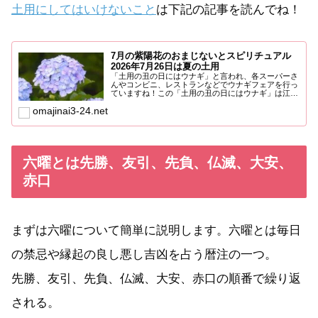
土用にしてはいけないこと
は下記の記事を読んでね！
7月の紫陽花のおまじないとスピリチュアル
2026年7月26日は夏の土用
「土用の丑の日にはウナギ」と言われ、各スーパーさ
んやコンビニ、レストランなどでウナギフェアを行っ
ていますね！この「土用の丑の日にはウナギ」は江戸
時代の発明家平賀...
omajinai3-24.net
六曜とは先勝、友引、先負、仏滅、大安、
赤口
まずは六曜について簡単に説明します。六曜とは毎日
の禁忌や縁起の良し悪し吉凶を占う暦注の一つ。
先勝、友引、先負、仏滅、大安、赤口の順番で繰り返
される。