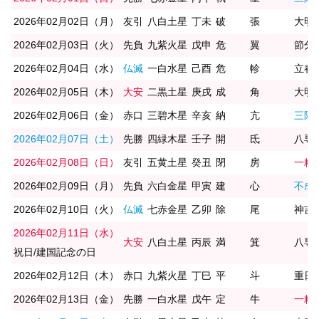
2026年02月02日（月）
友引
八白土星
丁未
破
張
大明
2026年02月03日（火）
先負
九紫火星
戊申
危
翼
節分
2026年02月04日（水）
仏滅
一白水星
己酉
危
軫
立春
2026年02月05日（木）
大安
二黒土星
庚戌
成
角
大明
2026年02月06日（金）
赤口
三碧木星
辛亥
納
亢
三隣
2026年02月07日（土）
先勝
四緑木星
壬子
開
氐
八専
2026年02月08日（日）
友引
五黄土星
癸丑
閉
房
一粒
2026年02月09日（月）
先負
六白金星
甲寅
建
心
不成
2026年02月10日（火）
仏滅
七赤金星
乙卯
除
尾
神吉
2026年02月11日（水）
大安
八白土星
丙辰
満
箕
八専
祝日/建国記念の日
2026年02月12日（木）
赤口
九紫火星
丁巳
平
斗
重日
2026年02月13日（金）
先勝
一白水星
戊午
定
牛
一粒