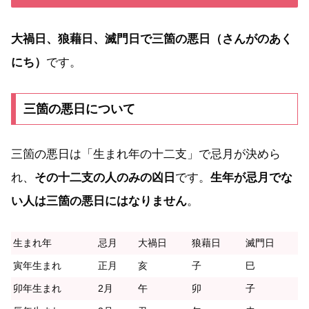
大禍日、狼藉日、滅門日で三箇の悪日（さんがのあく
にち）
です。
三箇の悪日について
三箇の悪日は「生まれ年の十二支」で忌月が決めら
れ、
その十二支の人のみの凶日
です。
生年が忌月でな
い人は三箇の悪日にはなりません
。
生まれ年
忌月
大禍日
狼藉日
滅門日
寅年生まれ
正月
亥
子
巳
卯年生まれ
2月
午
卯
子