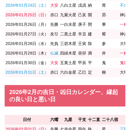
2026年01月24日（土）
大安
八白土星
戊戌
納
胃
不成
2026年01月25日（日）
赤口
九紫火星
己亥
開
昴
神吉
2026年01月26日（月）
先勝
一白水星
庚子
閉
畢
一粒
2026年01月27日（火）
友引
二黒土星
辛丑
建
觜
神吉
2026年01月28日（水）
先負
三碧木星
壬寅
除
参
大明
2026年01月29日（木）
仏滅
四緑木星
癸卯
満
井
一粒
2026年01月30日（金）
大安
五黄土星
甲辰
平
鬼
鬼宿
2026年01月31日（土）
赤口
六白金星
乙巳
定
柳
大明
2026年2月の吉日・凶日カレンダー、縁起
の良い日と悪い日
日付
六曜
九星
干支
十二直
二十八宿
2026年02月01日（日）
先勝
七赤金星
丙午
執
星
三隣