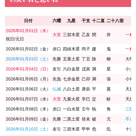
日付
六曜
九星
干支
十二直
二十八宿
2026年01月01日（木）
大安
三碧木星
乙亥
閉
井
一粒
祝日/元日
2026年01月02日（金）
赤口
四緑木星
丙子
建
鬼
一粒
2026年01月03日（土）
先勝
五黄土星
丁丑
除
柳
大明
2026年01月04日（日）
友引
六白金星
戊寅
満
星
小土
2026年01月05日（月）
先負
七赤金星
己卯
満
張
小寒/
2026年01月06日（火）
仏滅
八白土星
庚辰
平
翼
天恩
2026年01月07日（水）
大安
九紫火星
辛巳
定
軫
天恩
2026年01月08日（木）
赤口
一白水星
壬午
執
角
三隣
2026年01月09日（金）
先勝
二黒土星
癸未
破
亢
不成
2026年01月10日（土）
友引
三碧木星
甲申
危
氐
十方