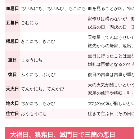
血忌日
ちいみにち、ちいみび、ちこにち
血を見ることが凶。特に
家作りは構わないが、動
五墓日
ごむにち
戊辰の日・丙戌の日・壬
天棓星（てんぼうせい）
帰忌日
きこにち、きこび
旅先からの帰家、遠出、
重日に行ったことは重な
重日
じゅうにち
婚礼は再婚となるので吉
復日
ふくにち、ぶくび
復日の吉事は吉事が重な
天の火気が酷しいという
天火日
てんかにち、てんかび
家屋の修理や移転・引っ
地火日
ぢかにち、ちかび
大地の火気が酷しいとい
往亡日
おうもうにち
往きて亡ぶ日（その日に
大禍日、狼藉日、滅門日で三箇の悪日