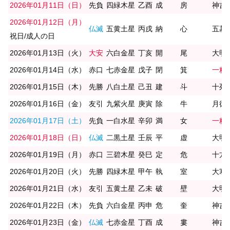
2026年01月11日（日）
先負
四緑木星
乙酉
成
房
神吉
2026年01月12日（月）
仏滅
五黄土星
丙戌
納
心
五墓(
祝日/成人の日
2026年01月13日（火）
大安
六白金星
丁亥
開
尾
大明
2026年01月14日（水）
赤口
七赤金星
戊子
閉
箕
一粒
2026年01月15日（木）
先勝
八白土星
己丑
建
斗
十死
2026年01月16日（金）
友引
九紫火星
庚寅
除
牛
月徳
2026年01月17日（土）
先負
一白水星
辛卯
満
女
一粒
2026年01月18日（日）
仏滅
二黒土星
壬辰
平
虚
大明日
2026年01月19日（月）
赤口
三碧木星
癸巳
定
危
十方
2026年01月20日（火）
先勝
四緑木星
甲午
執
室
大寒/
2026年01月21日（水）
友引
五黄土星
乙未
破
壁
大明
2026年01月22日（木）
先負
六白金星
丙申
危
奎
神吉
2026年01月23日（金）
仏滅
七赤金星
丁酉
成
婁
神吉