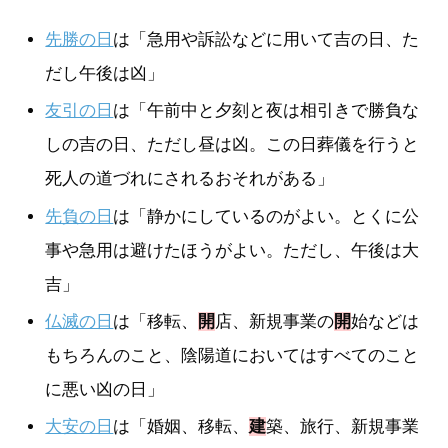
先勝の日
は「急用や訴訟などに用いて吉の日、た
だし午後は凶」
友引の日
は「午前中と夕刻と夜は相引きで勝負な
しの吉の日、ただし昼は凶。この日葬儀を行うと
死人の道づれにされるおそれがある」
先負の日
は「静かにしているのがよい。とくに公
事や急用は避けたほうがよい。ただし、午後は大
吉」
仏滅の日
は「移転、
開
店、新規事業の
開
始などは
もちろんのこと、陰陽道においてはすべてのこと
に悪い凶の日」
大安の日
は「婚姻、移転、
建
築、旅行、新規事業