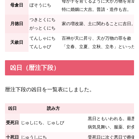
母が子を育てるように天が万物を育成
母倉日
ぼそうにち
特に婚姻に大吉。普請・造作も吉。
つきとくにち
月徳日
家の増改築、土に関わることに吉日。
がっとくにち
てんしゃにち
百神が天に昇り、天が万物の罪を赦（
天赦日
てんしゃび
「立春、立夏、立秋、立冬」といった
凶日（暦注下段）
暦注下段の凶日を一覧表にしました。
凶日
読み方
黒日ともいわれる。最悪
受死日
じゅしにち、じゅしび
病気見舞い、服薬、針灸
十死日
じゅうしにち
受死日に次ぐ悪日で葬儀