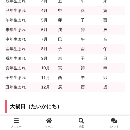
辰年生まれ
3月
丑
午
未
巳年生まれ
4月
申
酉
寅
午年生まれ
5月
卯
子
酉
未年生まれ
6月
戌
卯
辰
申年生まれ
7月
巳
午
亥
酉年生まれ
8月
子
酉
午
戌年生まれ
9月
未
子
丑
亥年生まれ
10月
寅
卯
申
子年生まれ
11月
酉
午
卯
丑年生まれ
12月
辰
酉
戌
大禍日（たいかにち）
三箇の悪日の中でも最も悪い日。口舌は慎み、家の修
メニュー
ホーム
検索
コメント