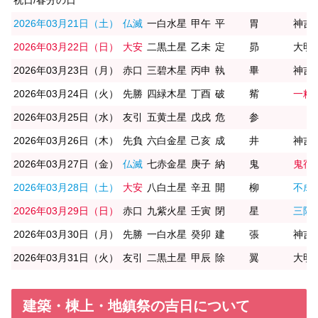
祝日/春分の日
2026年03月21日（土）
仏滅
一白水星
甲午
平
胃
神吉
2026年03月22日（日）
大安
二黒土星
乙未
定
昴
大明
2026年03月23日（月）
赤口
三碧木星
丙申
執
畢
神吉
2026年03月24日（火）
先勝
四緑木星
丁酉
破
觜
一粒
2026年03月25日（水）
友引
五黄土星
戊戌
危
参
2026年03月26日（木）
先負
六白金星
己亥
成
井
神吉
2026年03月27日（金）
仏滅
七赤金星
庚子
納
鬼
鬼宿
2026年03月28日（土）
大安
八白土星
辛丑
開
柳
不成
2026年03月29日（日）
赤口
九紫火星
壬寅
閉
星
三隣
2026年03月30日（月）
先勝
一白水星
癸卯
建
張
神吉
2026年03月31日（火）
友引
二黒土星
甲辰
除
翼
大明
建築・棟上・地鎮祭の吉日について