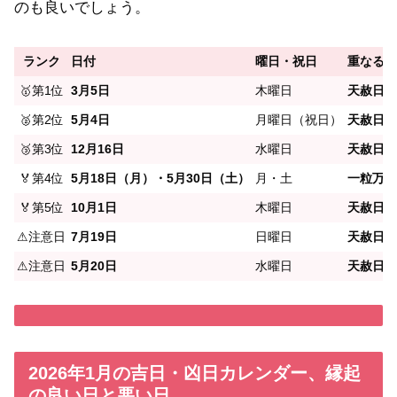
のも良いでしょう。
ランク
日付
曜日・祝日
重なる吉
🥇第1位
3月5日
木曜日
天赦日 +
🥈第2位
5月4日
月曜日（祝日）
天赦日 +
🥉第3位
12月16日
水曜日
天赦日 
🏅第4位
5月18日（月）・5月30日（土）
月・土
一粒万倍日
🏅第5位
10月1日
木曜日
天赦日 
⚠注意日
7月19日
日曜日
天赦日 +
⚠注意日
5月20日
水曜日
天赦日 
2026年1月の吉日・凶日カレンダー、縁起
の良い日と悪い日