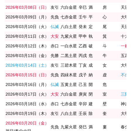
2026年03月08日（日）
友引
六白金星
辛巳
満
房
天恩
2026年03月09日（月）
先負
七赤金星
壬午
平
心
大明
2026年03月10日（火）
仏滅
八白土星
癸未
定
尾
天恩
2026年03月11日（水）
大安
九紫火星
甲申
執
箕
十方
2026年03月12日（木）
赤口
一白水星
乙酉
破
斗
一粒
2026年03月13日（金）
先勝
二黒土星
丙戌
危
牛
五墓(
2026年03月14日（土）
友引
三碧木星
丁亥
成
女
大明
2026年03月15日（日）
先負
四緑木星
戊子
納
虚
不成
2026年03月16日（月）
仏滅
五黄土星
己丑
開
危
2026年03月17日（火）
大安
六白金星
庚寅
閉
室
三隣
2026年03月18日（水）
赤口
七赤金星
辛卯
建
壁
神吉
2026年03月19日（木）
友引
八白土星
壬辰
除
奎
大明日
2026年03月20日（金）
先負
九紫火星
癸巳
満
婁
春分/