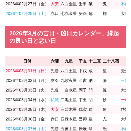
2026年02月27日（金）
大安
六白金星
壬申
破
鬼
不成
2026年02月28日（土）
赤口
七赤金星
癸酉
危
柳
大明
2026年3月の吉日・凶日カレンダー、縁起
の良い日と悪い日
日付
六曜
九星
干支
十二直
二十八宿
2026年03月01日（日）
先勝
八白土星
甲戌
成
星
受死
2026年03月02日（月）
友引
九紫火星
乙亥
納
張
三隣
2026年03月03日（火）
先負
一白水星
丙子
開
翼
大土
2026年03月04日（水）
仏滅
二黒土星
丁丑
閉
軫
一粒
2026年03月05日（木）
大安
三碧木星
戊寅
建
角
啓蟄/
2026年03月06日（金）
赤口
四緑木星
己卯
建
亢
大明
2026年03月07日（土）
先勝
五黄土星
庚辰
除
氐
不成