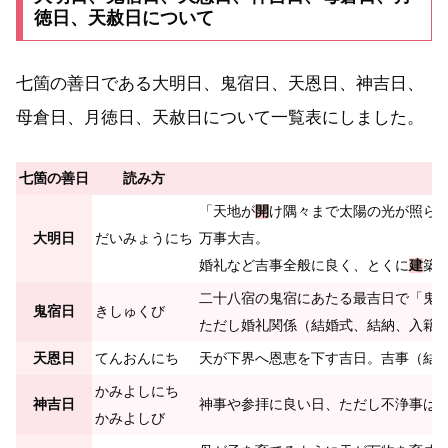
徳日、天赦日について
七箇の善日である大明日、鬼宿日、天恩日、神吉日、
母倉日、月徳日、天赦日について一覧表にしました。
七箇の善日
読み方
「天地が
開
け隅々まで太陽の光が照ら
大明日
だいみょうにち
万事大吉。
婚礼など吉事全般に良く、とくに
建
築
二十八宿の鬼宿にあたる最吉日で「鬼
鬼宿日
きしゅくび
ただし婚礼関係（結婚式、結納、入籍
天恩日
てんおんにち
天が下界へ恩恵を下す吉日。吉事（結
かみよしにち
神吉日
神事や参拝に良い日、ただし不浄事は
かみよしび