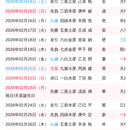
2026年02月14日（土）
友引
二黒土星
己未
執
女
大明
2026年02月15日（日）
先負
三碧木星
庚申
破
虚
大明
2026年02月16日（月）
仏滅
四緑木星
辛酉
危
危
辛酉
2026年02月17日（火）
先勝
五黄土星
壬戌
成
室
八専
2026年02月18日（水）
友引
六白金星
癸亥
納
壁
三隣
2026年02月19日（木）
先負
七赤金星
甲子
開
奎
雨水/
2026年02月20日（金）
仏滅
八白土星
乙丑
閉
婁
一粒
2026年02月21日（土）
大安
九紫火星
丙寅
建
胃
天恩
2026年02月22日（日）
赤口
一白水星
丁卯
除
昴
天恩
2026年02月23日（月）
先勝
二黒土星
戊辰
満
畢
天恩日
祝日/天皇誕生日
2026年02月24日（火）
友引
三碧木星
己巳
平
觜
己巳/
2026年02月25日（水）
先負
四緑木星
庚午
定
参
一粒
2026年02月26日（木）
仏滅
五黄土星
辛未
執
井
大明日