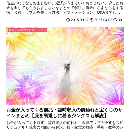
借金がなくなるおまじない、返済がうまくいくおまじない、貸したお
金を返してもらうおまじないをまとめて解説。借金にさよならをする
術、金銭トラブルを整える方法、アファメーション、Q&Aまでわか
りやすく紹介します。
2015.09.17
2026.04.02
30
お金と金運のスピリチュアル
お金が入ってくる前兆・臨時収入の前触れと宝くじのサ
インまとめ【服を裏返しに着るジンクスも解説】
お金が入ってくる前兆、臨時収入の前触れ、金運アップの予兆をスピ
リチュアルと現実の両面から解説。虹・家電の故障・手相・数字のシ