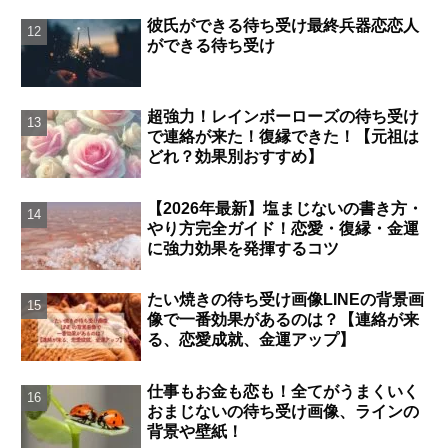
彼氏ができる待ち受け最終兵器恋恋人
ができる待ち受け
超強力！レインボーローズの待ち受け
で連絡が来た！復縁できた！【元祖は
どれ？効果別おすすめ】
【2026年最新】塩まじないの書き方・
やり方完全ガイド！恋愛・復縁・金運
に強力効果を発揮するコツ
たい焼きの待ち受け画像LINEの背景画
像で一番効果があるのは？【連絡が来
る、恋愛成就、金運アップ】
仕事もお金も恋も！全てがうまくいく
おまじないの待ち受け画像、ラインの
背景や壁紙！