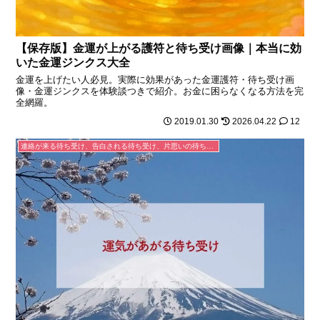
【保存版】金運が上がる護符と待ち受け画像｜本当に効
いた金運ジンクス大全
金運を上げたい人必見。実際に効果があった金運護符・待ち受け画
像・金運ジンクスを体験談つきで紹介。お金に困らなくなる方法を完
全網羅。
2019.01.30
2026.04.22
12
連絡が来る待ち受け、告白される待ち受け、片思いの待ち受け、連絡が来るLINEの背景、恋が叶うおまじない待ち受け画像