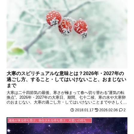
大寒のスピリチュアルな意味とは？2026年・2027年の
過ごし方、すること・してはいけないこと、おまじない
まで
大寒は二十四節気の最後、寒さが極まって春へ切り替わる“運気の転
換点”。2026年・2027年の大寒日、期間、七十二候、寒の水や大寒卵
のおまじない、大寒の過ごし方・してはいけないことまでやさしく解
説します。
2018.01.17
2026.02.06
2
連絡が来る待ち受け、告白される待ち受け、片思いの待ち受け、連絡が来るLINEの背景、恋が叶うおまじない待ち受け画像