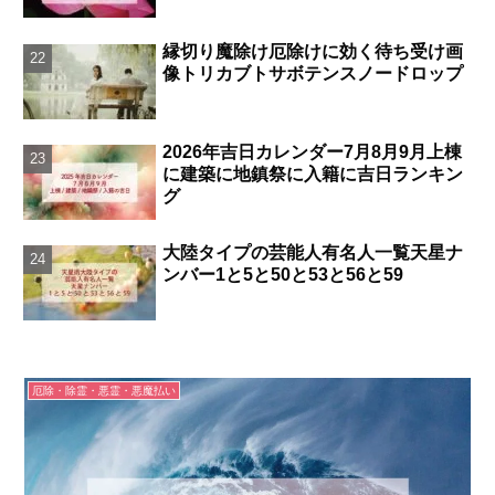
縁切り魔除け厄除けに効く待ち受け画
像トリカブトサボテンスノードロップ
2026年吉日カレンダー7月8月9月上棟
に建築に地鎮祭に入籍に吉日ランキン
グ
大陸タイプの芸能人有名人一覧天星ナ
ンバー1と5と50と53と56と59
厄除・除霊・悪霊・悪魔払い