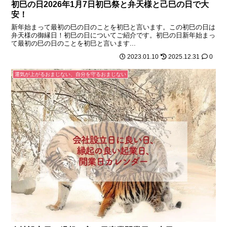
初巳の日2026年1月7日初巳祭と弁天様と己巳の日で大
安！
新年始まって最初の巳の日のことを初巳と言います。この初巳の日は
弁天様の御縁日！初巳の日についてご紹介です。初巳の日新年始まっ
て最初の巳の日のことを初巳と言います...
2023.01.10
2025.12.31
0
運気が上がるおまじない、自分を守るおまじない