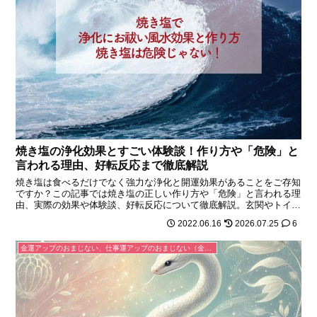
焼き塩の浄化効果とすごい体験談！作り方や「危険」と
言われる理由、好転反応まで徹底解説
焼き塩は食べるだけでなく強力な浄化と開運効果があることをご存知
ですか？この記事では焼き塩の正しい作り方や「危険」と言われる理
由、実際の効果や体験談、好転反応について徹底解説。玄関やトイレ
での使い方も紹介します。運気を変えたい方は必見です。
2022.06.16
2026.07.25
6
金運アップのおまじない、仕事運アップのおまじない（金運が上がる、お金を引き寄せる、仕事がうまくいく）