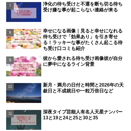
浄化の待ち受けと不運を断ち切る待ち
受け嫌な事が起こらない連絡が来る
幸せになる画像｜見ると幸せになれる
待ち受けで「効果あり」を引き寄せ
る！ラッキーな事がたくさん起こる待
ち受け口コミも紹介
彼から愛される待ち受け画像彼が自分
に夢中になるライン背景
新月・満月の日付と時間と2026年の天
赦日と不成就日や一粒万倍日など
深夜タイプ芸能人有名人天星ナンバー
13と19と24と25と30と35