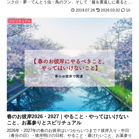
ンクロ・夢・てんとう虫・鳥のフン、そして「服を裏返しに着ると宝
くじに当たる？」ジンクスまで。前兆をチャンスに変える整え方と
2019.07.26
2026.03.02
10
Q&amp;A付き。
スピリチュアル
春のお彼岸2026・2027｜やること・やってはいけない
こと、お墓参りとスピリチュアル
2026年・2027年の春のお彼岸はいつからいつまで？彼岸入り・中日
（春分の日）・彼岸明けの日程、やること・避けたいこと、お墓参り