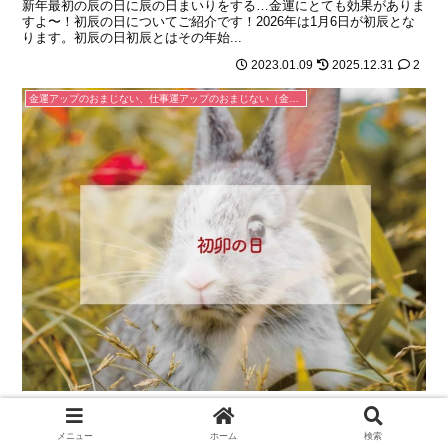
新年最初の辰の日に辰の日まいりをする…金運にとても効果がありま
すよ〜！初辰の日についてご紹介です！2026年は1月6日が初辰とな
ります。初辰の日初辰とはその年始...
2023.01.09
2025.12.31
2
金運アップのおまじない、仕事運アップのおまじない（金運が上がる、お金を引き寄せる、仕事がうまくいく）
初卯の日2026年1月5日卯杖と卯槌と亀戸天神
初卯は「はつう」と読みます。これはその年始まって最初の卯の日の
メニュー
ホーム
検索
こと。この初卯の初卯詣や卯にまつわる神社をご紹介します。令和