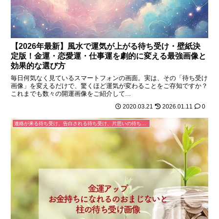
【2026年最新】風水で運気が上がる待ち受け・壁紙決
定版！金運・恋愛運・仕事運を劇的に変える最強画像と
効果的な選び方
毎日何気なく見ているスマートフォンの画面。実は、その「待ち受け
画像」を変えるだけで、驚くほど運気が変わることをご存知ですか？
これまでも数々の開運画像をご紹介して...
2020.03.21
2026.01.11
0
連絡が来る待ち受け、告白される待ち受け、片思いの待ち受け、連絡が来るLINEの背景、恋が叶うおまじない待ち受け画像