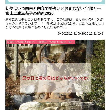
初夢はいつ由来と内容で夢占いとおまじない-宝船と一
富士二鷹三茄子の続き2026
新年に見る夢と言えば初夢ですね。この初夢は、昔からその1年を占
うものとされています。「一年の計は元旦にあり」と言う諺通りせっ
かくの初夢は最高のものにしたいもので...
2020.12.31
2025.12.31
9
金運アップのおまじない、仕事運アップのおまじない（金運が上がる、お金を引き寄せる、仕事がうまくいく）