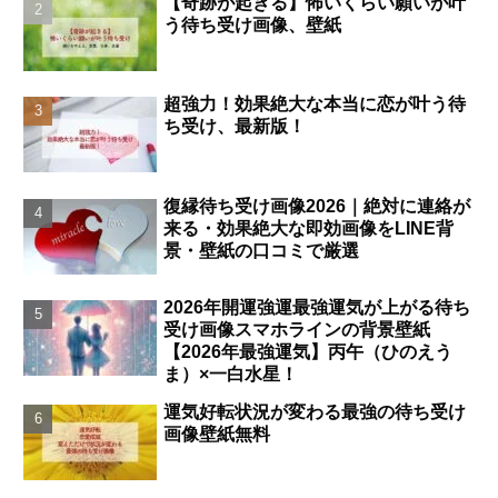
【奇跡が起きる】怖いくらい願いが叶
う待ち受け画像、壁紙
超強力！効果絶大な本当に恋が叶う待
ち受け、最新版！
復縁待ち受け画像2026｜絶対に連絡が
来る・効果絶大な即効画像をLINE背
景・壁紙の口コミで厳選
2026年開運強運最強運気が上がる待ち
受け画像スマホラインの背景壁紙
【2026年最強運気】丙午（ひのえう
ま）×一白水星！
運気好転状況が変わる最強の待ち受け
画像壁紙無料