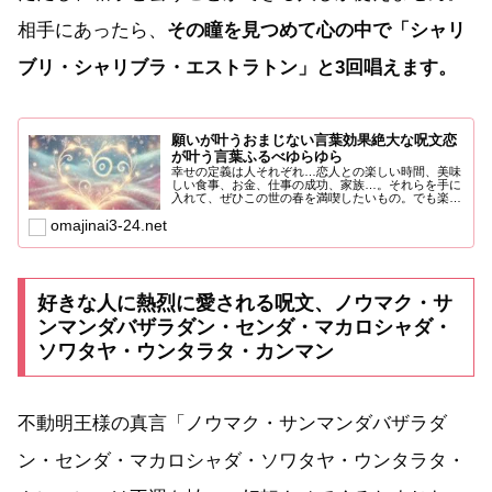
相手にあったら、
その瞳を見つめて心の中で「シャリ
ブリ・シャリブラ・エストラトン」と3回唱えます。
願いが叶うおまじない言葉効果絶大な呪文恋
が叶う言葉ふるべゆらゆら
幸せの定義は人それぞれ…恋人との楽しい時間、美味
しい食事、お金、仕事の成功、家族…。それらを手に
入れて、ぜひこの世の春を満喫したいもの。でも楽し
いことばかりじゃ...
omajinai3-24.net
好きな人に熱烈に愛される呪文、ノウマク・サ
ンマンダバザラダン・センダ・マカロシャダ・
ソワタヤ・ウンタラタ・カンマン
不動明王様の真言「ノウマク・サンマンダバザラダ
ン・センダ・マカロシャダ・ソワタヤ・ウンタラタ・