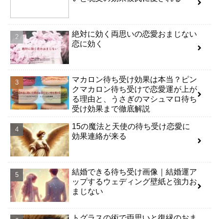
絶対に効く両思いの恋愛おまじない
恋に効く
マカロン待ち受け効果は本当？ピン
クマカロン待ち受けで恋愛運が上が
る理由と、うさぎのマシュマロ待ち
受け効果まで徹底解説
15の魔法と天使の待ち受け恋愛に
効果連絡が来る
結婚できる待ち受け画像｜結婚運ア
ップするウェディング壁紙と強力お
まじない
トグラスの術で両思いと復縁のおま