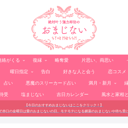
連絡がくる
復縁
略奪愛
片思い、両思い
曜日指定
告白
好きな人と会う
恋コスメ
占い
悪魔のスリーカード占い
満月・新月
待受
塩まじない
吉日カレンダー
風水と家相
【今日のおすすめおまじないはここをクリック！】
で赤口の金曜日は愛のおまじないの日。モテモテになる媚薬のおまじないや待ち受