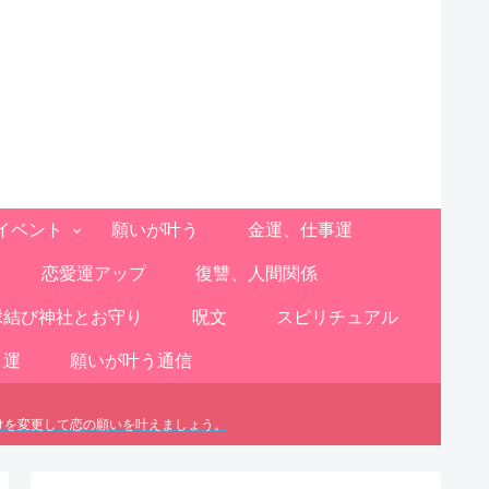
イベント
願いが叶う
金運、仕事運
恋愛運アップ
復讐、人間関係
縁結び神社とお守り
呪文
スピリチュアル
と運
願いが叶う通信
けを変更して恋の願いを叶えましょう。