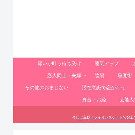
願いが叶う待ち受け
運気アップ
恋人同士・夫婦
陰陽
黒魔術
その他のおまじない
潜在意識で恋が叶う
真言・お経
芸能人
今日は立秋！ライオンズゲートで癸丑