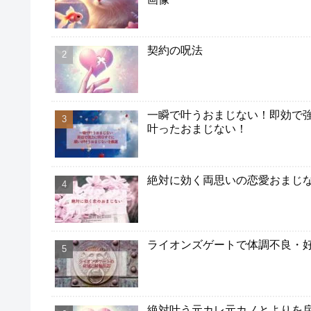
契約の呪法
一瞬で叶うおまじない！即効で
叶ったおまじない！
絶対に効く両思いの恋愛おまじ
ライオンズゲートで体調不良・好転
絶対叶う元カレ元カノとよりを