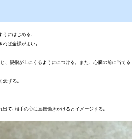
ようにはじめる｡
きれば全裸がよい｡
閉じ、親指が上にくるようににつける。また、心臓の前に当てる
く念ずる｡
れ出て､相手の心に直接働きかけるとイメージする｡