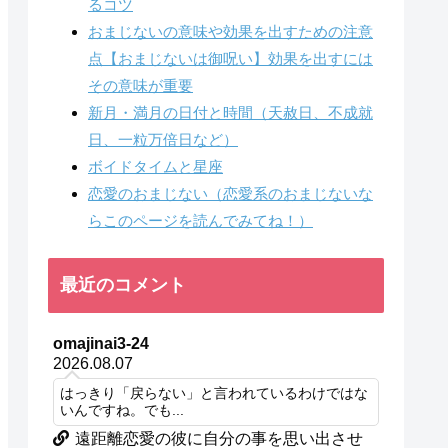
るコツ
おまじないの意味や効果を出すための注意
点【おまじないは御呪い】効果を出すには
その意味が重要
新月・満月の日付と時間（天赦日、不成就
日、一粒万倍日など）
ボイドタイムと星座
恋愛のおまじない（恋愛系のおまじないな
らこのページを読んでみてね！）
最近のコメント
omajinai3-24
2026.08.07
はっきり「戻らない」と言われているわけではな
いんですね。でも...
遠距離恋愛の彼に自分の事を思い出させ