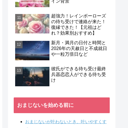
イン背景
超強力！レインボーローズ
の待ち受けで連絡が来た！
復縁できた！【元祖はど
れ？効果別おすすめ】
新月・満月の日付と時間と
2026年の天赦日と不成就日
や一粒万倍日など
彼氏ができる待ち受け最終
兵器恋恋人ができる待ち受
け
おまじないを始める前に
おまじないが叶わないとき、叶いやすくす