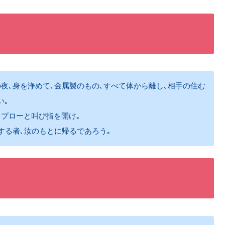
夜､身を浄めて､金属製のもの､すべて体から離し､相手の住む
い｡
ラプローと叫び指を開け｡
する者､汝のもとに帰るであろう｡