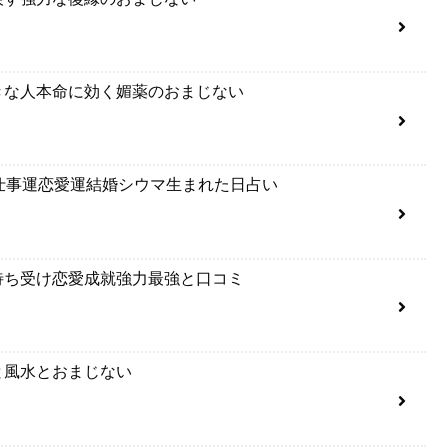
きな人本命に効く媚薬のおまじない
仕事運恋愛運結婚シウマ生まれた日占い
待ち受け恋愛成就強力最強と口コミ
と風水とおまじない