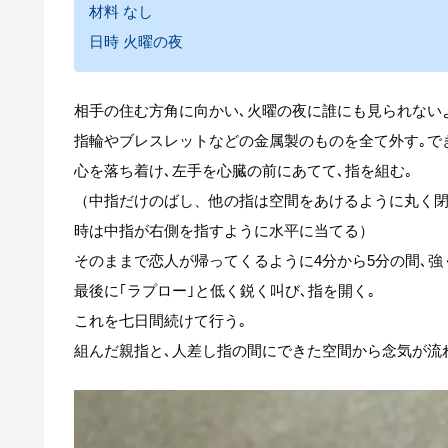
材料 なし
日時 火曜の夜
相手の住む方角に向かい､火曜の夜に誰にも見られない
指輪やブレスレットなどの金属製のものを全て外す｡で
心を落ち着け､左手を心臓の前にあてて､指を組む｡
（中指だけのばし、他の指は空間をあけるように丸く
時は中指が右側を指すように水平に当てる）
そのままで恋人が帰ってくるように4分から5分の間､強
最後に｢ラプロー｣と低く鋭く叫び､指を開く｡
これを七日間続けて行う｡
組んだ親指と､人差し指の間にできた空間から念気が流