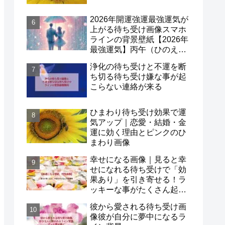
2026年開運強運最強運気が
上がる待ち受け画像スマホ
ラインの背景壁紙【2026年
最強運気】丙午（ひのえう
ま）×一白水星！
浄化の待ち受けと不運を断
ち切る待ち受け嫌な事が起
こらない連絡が来る
ひまわり待ち受け効果で運
気アップ｜恋愛・結婚・金
運に効く理由とピンクのひ
まわり画像
幸せになる画像｜見ると幸
せになれる待ち受けで「効
果あり」を引き寄せる！ラ
ッキーな事がたくさん起こ
る待ち受け口コミも紹介
彼から愛される待ち受け画
像彼が自分に夢中になるラ