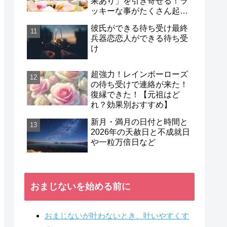
果あり」を引き寄せる！ラ
ッキーな事がたくさん起こ
る待ち受け口コミも紹介
彼氏ができる待ち受け最終
兵器恋恋人ができる待ち受
け
超強力！レインボーローズ
の待ち受けで連絡が来た！
復縁できた！【元祖はど
れ？効果別おすすめ】
新月・満月の日付と時間と
2026年の天赦日と不成就日
や一粒万倍日など
おまじないを始める前に
おまじないが叶わないとき、叶いやすくす