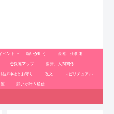
イベント
願いが叶う
金運、仕事運
恋愛運アップ
復讐、人間関係
縁結び神社とお守り
呪文
スピリチュアル
と運
願いが叶う通信