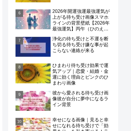
2026年開運強運最強運気が
上がる待ち受け画像スマホ
ラインの背景壁紙【2026年
最強運気】丙午（ひのえう
ま）×一白水星！
浄化の待ち受けと不運を断
ち切る待ち受け嫌な事が起
こらない連絡が来る
ひまわり待ち受け効果で運
気アップ｜恋愛・結婚・金
運に効く理由とピンクのひ
まわり画像
彼から愛される待ち受け画
像彼が自分に夢中になるラ
イン背景
幸せになる画像｜見ると幸
せになれる待ち受けで「効