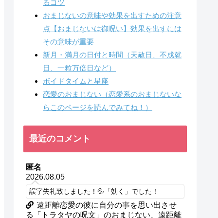
るコツ
おまじないの意味や効果を出すための注意
点【おまじないは御呪い】効果を出すには
その意味が重要
新月・満月の日付と時間（天赦日、不成就
日、一粒万倍日など）
ボイドタイムと星座
恋愛のおまじない（恋愛系のおまじないな
らこのページを読んでみてね！）
最近のコメント
匿名
2026.08.05
誤字失礼致しました！💦「効く」でした！
遠距離恋愛の彼に自分の事を思い出させ
る「トラタヤの呪文」のおまじない、遠距離