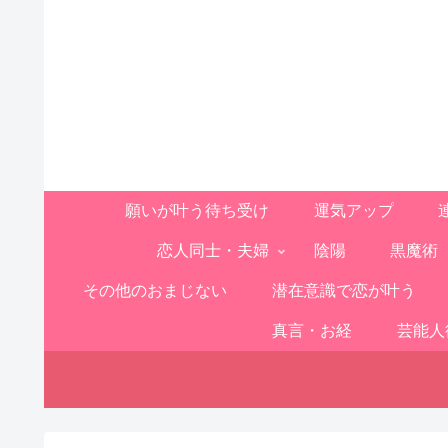
願いが叶う待ち受け
運気アップ
恋人同士・夫婦
陰陽
黒魔術
その他のおまじない
潜在意識で恋が叶う
真言・お経
芸能人