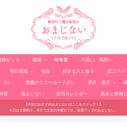
連絡がくる
復縁
略奪愛
片思い、両思い
曜日指定
告白
好きな人と会う
恋コスメ
占い
悪魔のスリーカード占い
満月・新月
待受
塩まじない
吉日カレンダー
風水と家相
【今日のおすすめおまじないはここをクリック！】
今日は土用明け、壬子で大安の木曜日です。金運アップのおまじない。