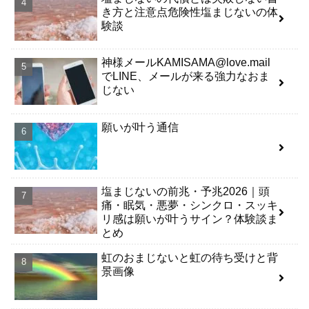
き方と注意点危険性塩まじないの体
験談
神様メールKAMISAMA@love.mail
でLINE、メールが来る強力なおま
じない
願いが叶う通信
塩まじないの前兆・予兆2026｜頭
痛・眠気・悪夢・シンクロ・スッキ
リ感は願いが叶うサイン？体験談ま
とめ
虹のおまじないと虹の待ち受けと背
景画像