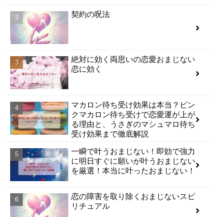
契約の呪法
絶対に効く両思いの恋愛おまじない
恋に効く
マカロン待ち受け効果は本当？ピン
クマカロン待ち受けで恋愛運が上が
る理由と、うさぎのマシュマロ待ち
受け効果まで徹底解説
一瞬で叶うおまじない！即効で強力
に明日すぐに願いが叶うおまじない
を厳選！本当に叶ったおまじない！
恋の障害を取り除くおまじないスピ
リチュアル