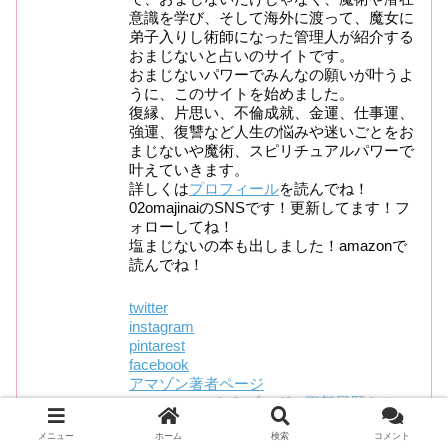
意識を学び、そして海外に渡って、魔女に
弟子入りし術師になった管理人が紹介する
おまじないと占いのサイトです。
おまじないパワーでみんなの願いが叶うよ
うに、このサイトを始めました。
復縁、片思い、不倫成就、金運、仕事運、
強運、復讐など人生の悩みや迷いごとをお
まじないや魔術、スピリチュアルパワーで
叶えていきます。
詳しくは
プロフィール
を読んでね！
02omajinaiのSNSです！更新してます！フ
ォローしてね！
塩まじないの本も出しました！amazonで
読んでね！
twitter
instagram
pintarest
facebook
アマゾン著者ページ
amazon.comならブログの更新履歴も！
youtubeチャンネルも始めました！登録して
メニュー
ホーム
検索
コメント
ね！