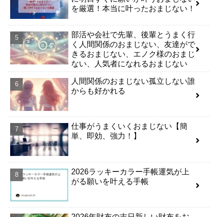
を厳選！本当に叶ったおまじない！
部活や会社で先輩、後輩とうまく行
く人間関係のおまじない、友達がで
きるおまじない、エノク様のおまじ
ない、人気者になれるおまじない
人間関係のおまじない孤立しない誰
からも好かれる
仕事がうまくいくおまじない【簡
単、即効、強力！】
2026ラッキーカラー手帳運気が上
がる願いを叶える手帳
2026年財布の吉日新しい財布をお