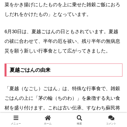
菜をかき揚げにしたものを上に乗せた雑穀ご飯におろ
しだれをかけたもの」となっています。
6月30日は、夏越ごはんの日ともされています。夏越
の祓に合わせて、半年の厄を祓い、残り半年の無病息
災を願う新しい行事食として広がってきました。
夏越ごはんの由来
「夏越（なごし）ごはん」は、特殊な行事食で、雑穀
ごはんの上に「茅の輪（ちのわ）」を象徴する丸い食
材を盛り付けます。これは古い伝承、すなわち蘇民将
来（そみんしょうらい）が素盞嗚尊（すさのおのみこ
メニュー
ホーム
検索
コメント