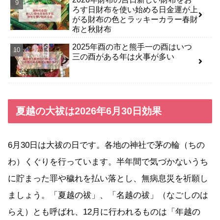
ろす日財布を使い始める日金運が上
がる財布の色とラッキーカラー春財
布と秋財布
2025年酉の市と熊手一の酉はいつ
三の酉がある年は火事が多い
夏越の大祓は2026年6月30日効果
6月30日は大祓の日です。各地の神社で茅の輪（ちの
わ）くぐりを行っています。半年間で気づかないうち
に貯まった罪や穢れを払い落とし、無病息災を祈願し
ましょう。「夏越の祓」、「名越の祓」（なごしのは
らえ）とも呼ばれ、12月に行われるものは「年越の