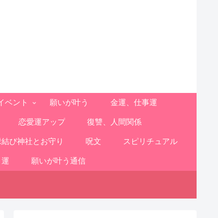
イベント
願いが叶う
金運、仕事運
恋愛運アップ
復讐、人間関係
縁結び神社とお守り
呪文
スピリチュアル
と運
願いが叶う通信