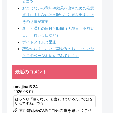
るコツ
おまじないの意味や効果を出すための注意
点【おまじないは御呪い】効果を出すには
その意味が重要
新月・満月の日付と時間（天赦日、不成就
日、一粒万倍日など）
ボイドタイムと星座
恋愛のおまじない（恋愛系のおまじないな
らこのページを読んでみてね！）
最近のコメント
omajinai3-24
2026.08.07
はっきり「戻らない」と言われているわけではな
いんですね。でも...
遠距離恋愛の彼に自分の事を思い出させ