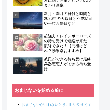
運に効く理由とピンクのひ
まわり画像
新月・満月の日付と時間と
2026年の天赦日と不成就日
や一粒万倍日など
超強力！レインボーローズ
の待ち受けで連絡が来た！
復縁できた！【元祖はど
れ？効果別おすすめ】
彼氏ができる待ち受け最終
兵器恋恋人ができる待ち受
け
おまじないを始める前に
おまじないが叶わないとき、叶いやすくす