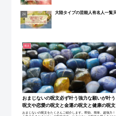
大陸タイプの芸能人有名人一覧天星
呪文
おまじないの呪文必ず叶う強力な願いが叶う
呪文や恋愛の呪文と金運の呪文と健康の呪文
おまじないの呪文をたくさんご紹介します。即効、簡単、超強力！