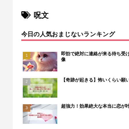
呪文
今日の人気おまじないランキング
即効で絶対に連絡が来る待ち受け
像
【奇跡が起きる】怖いくらい願
超強力！効果絶大な本当に恋が