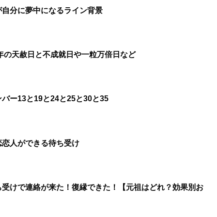
が自分に夢中になるライン背景
6年の天赦日と不成就日や一粒万倍日など
13と19と24と25と30と35
恋恋人ができる待ち受け
ち受けで連絡が来た！復縁できた！【元祖はどれ？効果別お