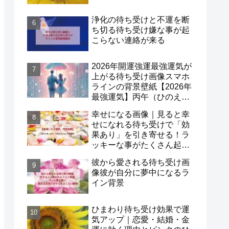
浄化の待ち受けと不運を断
ち切る待ち受け嫌な事が起
こらない連絡が来る
2026年開運強運最強運気が
上がる待ち受け画像スマホ
ラインの背景壁紙【2026年
最強運気】丙午（ひのえう
ま）×一白水星！
幸せになる画像｜見ると幸
せになれる待ち受けで「効
果あり」を引き寄せる！ラ
ッキーな事がたくさん起こ
る待ち受け口コミも紹介
彼から愛される待ち受け画
像彼が自分に夢中になるラ
イン背景
ひまわり待ち受け効果で運
気アップ｜恋愛・結婚・金