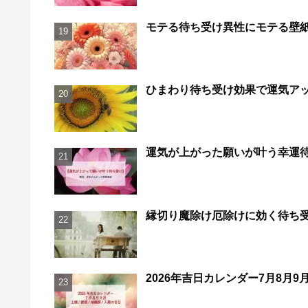
モテる待ち受け異性にモテる壁
ひまわり待ち受け効果で運気ア
運気が上がった願いが叶う幸運
縁切り魔除け厄除けに効く待ち
2026年吉日カレンダー7月8月