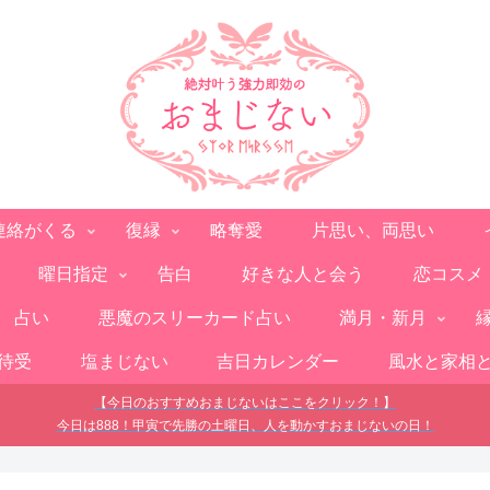
連絡がくる
復縁
略奪愛
片思い、両思い
曜日指定
告白
好きな人と会う
恋コスメ
占い
悪魔のスリーカード占い
満月・新月
待受
塩まじない
吉日カレンダー
風水と家相
【今日のおすすめおまじないはここをクリック！】
今日は888！甲寅で先勝の土曜日、人を動かすおまじないの日！