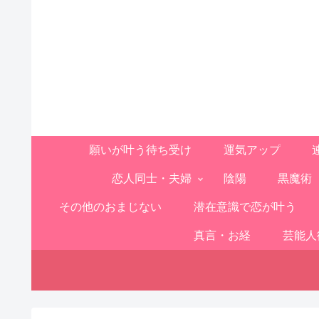
願いが叶う待ち受け
運気アップ
恋人同士・夫婦
陰陽
黒魔術
その他のおまじない
潜在意識で恋が叶う
真言・お経
芸能人