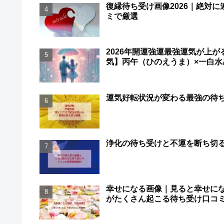
復縁待ち受け画像2026｜絶対に
ミで厳選
2026年開運強運最強運気が上が
気】丙午（ひのえうま）×一白水
運気好転状況が変わる最強の待
浄化の待ち受けと不運を断ち切
幸せになる画像｜見ると幸せに
がたくさん起こる待ち受け口コ