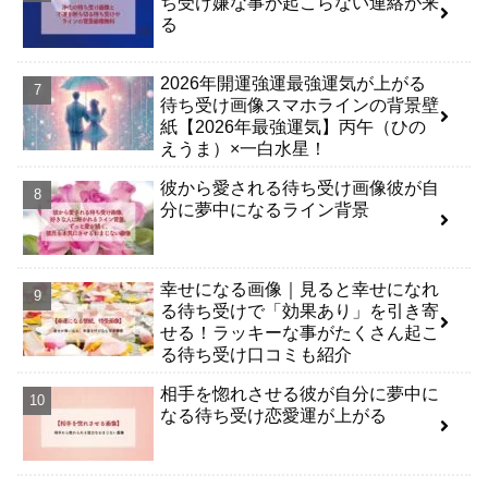
ち受け嫌な事が起こらない連絡が来
る
2026年開運強運最強運気が上がる
待ち受け画像スマホラインの背景壁
紙【2026年最強運気】丙午（ひの
えうま）×一白水星！
彼から愛される待ち受け画像彼が自
分に夢中になるライン背景
幸せになる画像｜見ると幸せになれ
る待ち受けで「効果あり」を引き寄
せる！ラッキーな事がたくさん起こ
る待ち受け口コミも紹介
相手を惚れさせる彼が自分に夢中に
なる待ち受け恋愛運が上がる