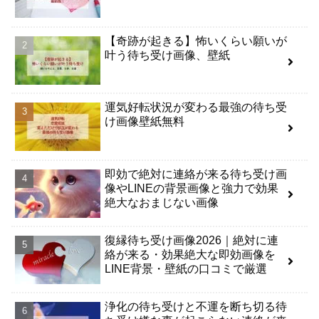
【奇跡が起きる】怖いくらい願いが
叶う待ち受け画像、壁紙
運気好転状況が変わる最強の待ち受
け画像壁紙無料
即効で絶対に連絡が来る待ち受け画
像やLINEの背景画像と強力で効果
絶大なおまじない画像
復縁待ち受け画像2026｜絶対に連
絡が来る・効果絶大な即効画像を
LINE背景・壁紙の口コミで厳選
浄化の待ち受けと不運を断ち切る待