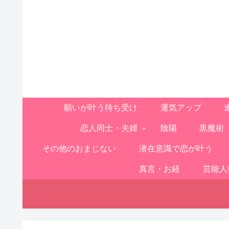
願いが叶う待ち受け
運気アップ
恋人同士・夫婦
陰陽
黒魔術
その他のおまじない
潜在意識で恋が叶う
真言・お経
芸能人