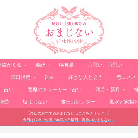
連絡がくる
復縁
略奪愛
片思い、両思い
曜日指定
告白
好きな人と会う
恋コスメ
占い
悪魔のスリーカード占い
満月・新月
待受
塩まじない
吉日カレンダー
風水と家相
【今日のおすすめおまじないはここをクリック！】
今日は戊申で先勝で赤口の日曜日、再会のおまじない。