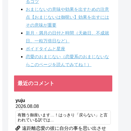
るコツ
おまじないの意味や効果を出すための注意
点【おまじないは御呪い】効果を出すには
その意味が重要
新月・満月の日付と時間（天赦日、不成就
日、一粒万倍日など）
ボイドタイムと星座
恋愛のおまじない（恋愛系のおまじないな
らこのページを読んでみてね！）
最近のコメント
yuju
2026.08.08
有難う御座います…！はっきり「戻らない」と言
われている訳では...
遠距離恋愛の彼に自分の事を思い出させ