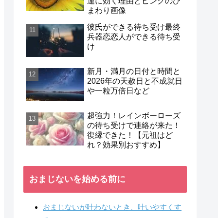
運に効く理由とピンクのひ
まわり画像
彼氏ができる待ち受け最終
兵器恋恋人ができる待ち受
け
新月・満月の日付と時間と
2026年の天赦日と不成就日
や一粒万倍日など
超強力！レインボーローズ
の待ち受けで連絡が来た！
復縁できた！【元祖はど
れ？効果別おすすめ】
おまじないを始める前に
おまじないが叶わないとき、叶いやすくす