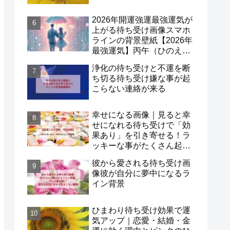
2026年開運強運最強運気が
上がる待ち受け画像スマホ
ラインの背景壁紙【2026年
最強運気】丙午（ひのえう
ま）×一白水星！
浄化の待ち受けと不運を断
ち切る待ち受け嫌な事が起
こらない連絡が来る
幸せになる画像｜見ると幸
せになれる待ち受けで「効
果あり」を引き寄せる！ラ
ッキーな事がたくさん起こ
る待ち受け口コミも紹介
彼から愛される待ち受け画
像彼が自分に夢中になるラ
イン背景
ひまわり待ち受け効果で運
気アップ｜恋愛・結婚・金