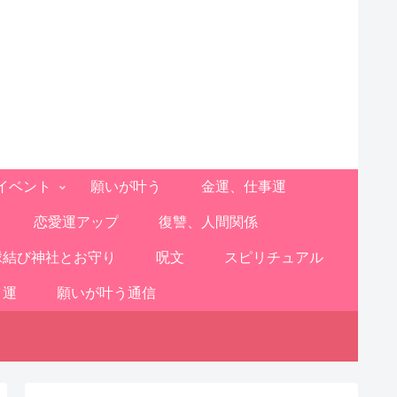
イベント
願いが叶う
金運、仕事運
恋愛運アップ
復讐、人間関係
縁結び神社とお守り
呪文
スピリチュアル
と運
願いが叶う通信