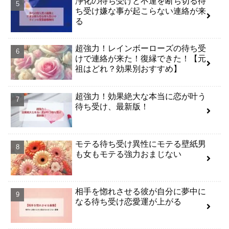
浄化の待ち受けと不運を断ち切る待
ち受け嫌な事が起こらない連絡が来
る
超強力！レインボーローズの待ち受
けで連絡が来た！復縁できた！【元
祖はどれ？効果別おすすめ】
超強力！効果絶大な本当に恋が叶う
待ち受け、最新版！
モテる待ち受け異性にモテる壁紙男
も女もモテる強力おまじない
相手を惚れさせる彼が自分に夢中に
なる待ち受け恋愛運が上がる