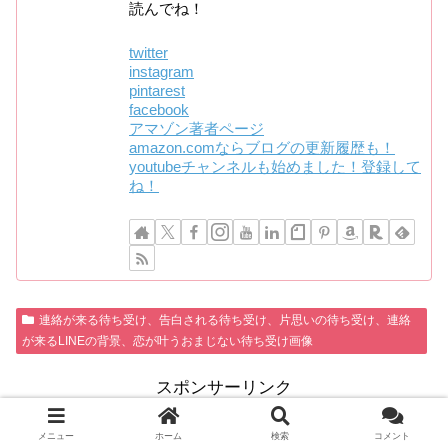
読んでね！
twitter
instagram
pintarest
facebook
アマゾン著者ページ
amazon.comならブログの更新履歴も！
youtubeチャンネルも始めました！登録して
ね！
連絡が来る待ち受け、告白される待ち受け、片思いの待ち受け、連絡
が来るLINEの背景、恋が叶うおまじない待ち受け画像
スポンサーリンク
メニュー
ホーム
検索
コメント