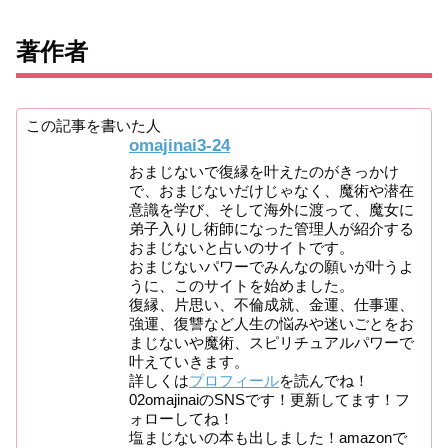
著作者
この記事を書いた人
omajinai3-24
おまじないで復縁を叶えたのがきっかけ
で、おまじないだけじゃなく、魔術や潜在
意識を学び、そして海外に渡って、魔女に
弟子入りし術師になった管理人が紹介する
おまじないと占いのサイトです。
おまじないパワーでみんなの願いが叶うよ
うに、このサイトを始めました。
復縁、片思い、不倫成就、金運、仕事運、
強運、復讐など人生の悩みや迷いごとをお
まじないや魔術、スピリチュアルパワーで
叶えていきます。
詳しくは
プロフィール
を読んでね！
02omajinaiのSNSです！更新してます！フ
ォローしてね！
塩まじないの本も出しました！amazonで