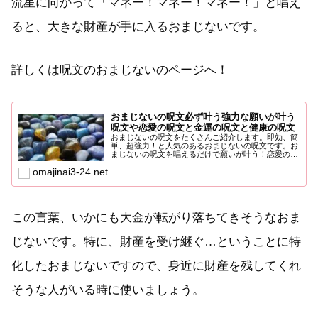
流星に向かって「マネー！マネー！マネー！」と唱え
ると、大きな財産が手に入るおまじないです。
詳しくは呪文のおまじないのページへ！
おまじないの呪文必ず叶う強力な願いが叶う
呪文や恋愛の呪文と金運の呪文と健康の呪文
おまじないの呪文をたくさんご紹介します。即効、簡
単、超強力！と人気のあるおまじないの呪文です。お
まじないの呪文を唱えるだけで願いが叶う！恋愛の呪
文、恋の願いを叶...
omajinai3-24.net
この言葉、いかにも大金が転がり落ちてきそうなおま
じないです。特に、財産を受け継ぐ…ということに特
化したおまじないですので、身近に財産を残してくれ
そうな人がいる時に使いましょう。