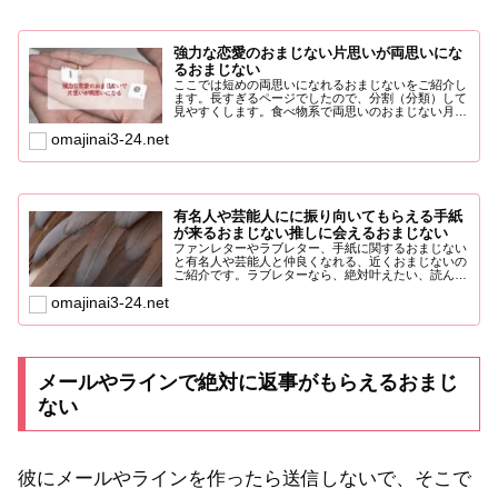
強力な恋愛のおまじない片思いが両思いにな
るおまじない
ここでは短めの両思いになれるおまじないをご紹介し
ます。長すぎるページでしたので、分割（分類）して
見やすくします。食べ物系で両思いのおまじない月に
５円玉をかざすと...
omajinai3-24.net
有名人や芸能人にに振り向いてもらえる手紙
が来るおまじない推しに会えるおまじない
ファンレターやラブレター、手紙に関するおまじない
と有名人や芸能人と仲良くなれる、近くおまじないの
ご紹介です。ラブレターなら、絶対叶えたい、読んで
欲しい、返事が欲...
omajinai3-24.net
メールやラインで絶対に返事がもらえるおまじ
ない
彼にメールやラインを作ったら送信しないで、そこで