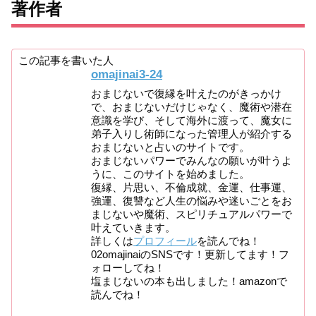
著作者
この記事を書いた人
omajinai3-24
おまじないで復縁を叶えたのがきっかけ
で、おまじないだけじゃなく、魔術や潜在
意識を学び、そして海外に渡って、魔女に
弟子入りし術師になった管理人が紹介する
おまじないと占いのサイトです。
おまじないパワーでみんなの願いが叶うよ
うに、このサイトを始めました。
復縁、片思い、不倫成就、金運、仕事運、
強運、復讐など人生の悩みや迷いごとをお
まじないや魔術、スピリチュアルパワーで
叶えていきます。
詳しくは
プロフィール
を読んでね！
02omajinaiのSNSです！更新してます！フ
ォローしてね！
塩まじないの本も出しました！amazonで
読んでね！