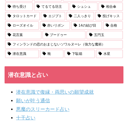
待ち受け
てるてる坊主
シュシュ
相合傘
タロットカード
エジプト
二人っきり
投げキッス
ローズオイル
赤いリボン
14の結び目
合格
花言葉
ブードゥー
五円玉
フィンランドの恋のおまじないソワルヌーレ（強力な魔術）
潜在意識
靴
下駄箱
水星
潜在意識と占い
潜在意識で復縁・両思いの願望成就
願いが叶う通信
悪魔のスリーカード占い
十干占い