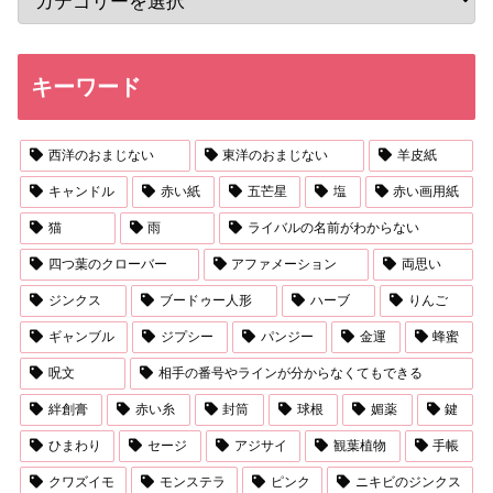
キーワード
西洋のおまじない
東洋のおまじない
羊皮紙
キャンドル
赤い紙
五芒星
塩
赤い画用紙
猫
雨
ライバルの名前がわからない
四つ葉のクローバー
アファメーション
両思い
ジンクス
ブードゥー人形
ハーブ
りんご
ギャンブル
ジプシー
パンジー
金運
蜂蜜
呪文
相手の番号やラインが分からなくてもできる
絆創膏
赤い糸
封筒
球根
媚薬
鍵
ひまわり
セージ
アジサイ
観葉植物
手帳
クワズイモ
モンステラ
ピンク
ニキビのジンクス