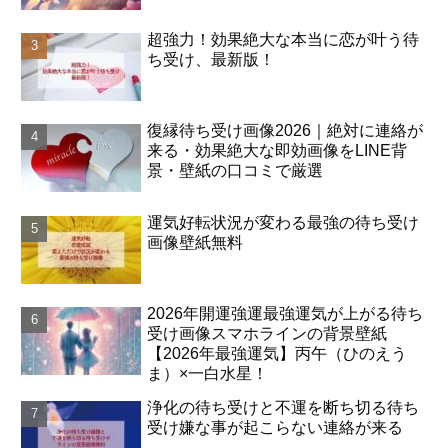
超強力！効果絶大な本当に恋が叶う待
ち受け、最新版！
復縁待ち受け画像2026｜絶対に連絡が
来る・効果絶大な即効画像をLINE背
景・壁紙の口コミで厳選
運気好転状況が変わる最強の待ち受け
画像壁紙無料
2026年開運強運最強運気が上がる待ち
受け画像スマホラインの背景壁紙
【2026年最強運気】丙午（ひのえう
ま）×一白水星！
浄化の待ち受けと不運を断ち切る待ち
受け嫌な事が起こらない連絡が来る