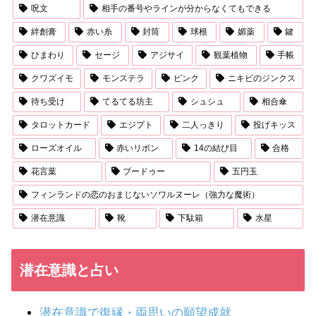
呪文
相手の番号やラインが分からなくてもできる
絆創膏
赤い糸
封筒
球根
媚薬
鍵
ひまわり
セージ
アジサイ
観葉植物
手帳
クワズイモ
モンステラ
ピンク
ニキビのジンクス
待ち受け
てるてる坊主
シュシュ
相合傘
タロットカード
エジプト
二人っきり
投げキッス
ローズオイル
赤いリボン
14の結び目
合格
花言葉
ブードゥー
五円玉
フィンランドの恋のおまじないソワルヌーレ（強力な魔術）
潜在意識
靴
下駄箱
水星
潜在意識と占い
潜在意識で復縁・両思いの願望成就