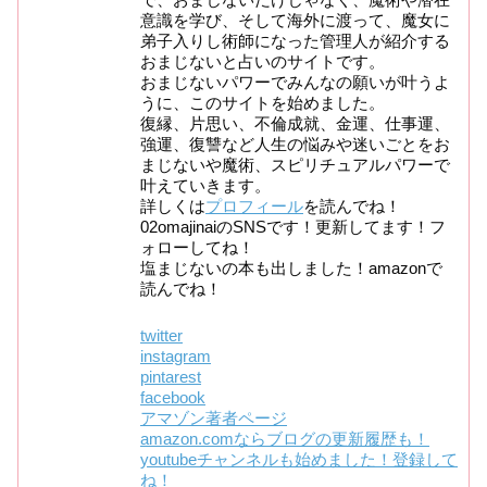
意識を学び、そして海外に渡って、魔女に
弟子入りし術師になった管理人が紹介する
おまじないと占いのサイトです。
おまじないパワーでみんなの願いが叶うよ
うに、このサイトを始めました。
復縁、片思い、不倫成就、金運、仕事運、
強運、復讐など人生の悩みや迷いごとをお
まじないや魔術、スピリチュアルパワーで
叶えていきます。
詳しくは
プロフィール
を読んでね！
02omajinaiのSNSです！更新してます！フ
ォローしてね！
塩まじないの本も出しました！amazonで
読んでね！
twitter
instagram
pintarest
facebook
アマゾン著者ページ
amazon.comならブログの更新履歴も！
youtubeチャンネルも始めました！登録して
ね！