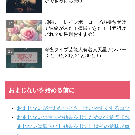
ができる待ち受け
超強力！レインボーローズの待ち受け
で連絡が来た！復縁できた！【元祖は
どれ？効果別おすすめ】
深夜タイプ芸能人有名人天星ナンバー
13と19と24と25と30と35
おまじないを始める前に
おまじないが叶わないとき、叶いやすくするコツ
おまじないの意味や効果を出すための注意点【お
まじないは御呪い】効果を出すにはその意味が重