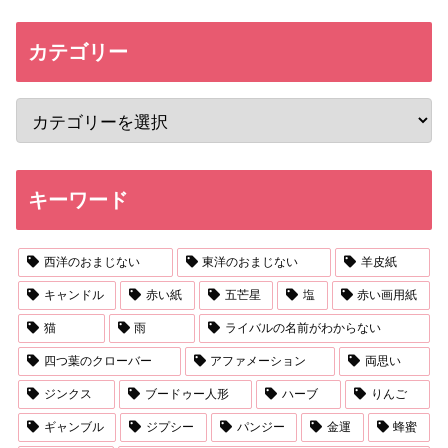
カテゴリー
キーワード
西洋のおまじない
東洋のおまじない
羊皮紙
キャンドル
赤い紙
五芒星
塩
赤い画用紙
猫
雨
ライバルの名前がわからない
四つ葉のクローバー
アファメーション
両思い
ジンクス
ブードゥー人形
ハーブ
りんご
ギャンブル
ジプシー
パンジー
金運
蜂蜜