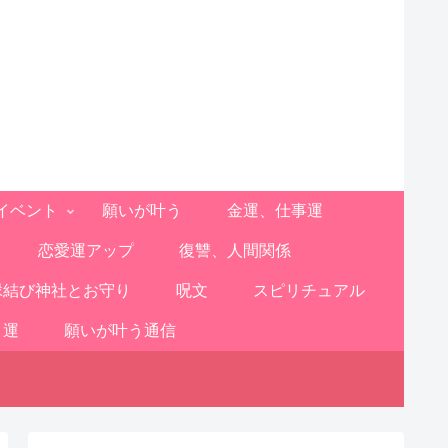
イベント
願いが叶う
金運、仕事運
恋愛運アップ
復讐、人間関係
縁結び神社とお守り
呪文
スピリチュアル
と運
願いが叶う通信