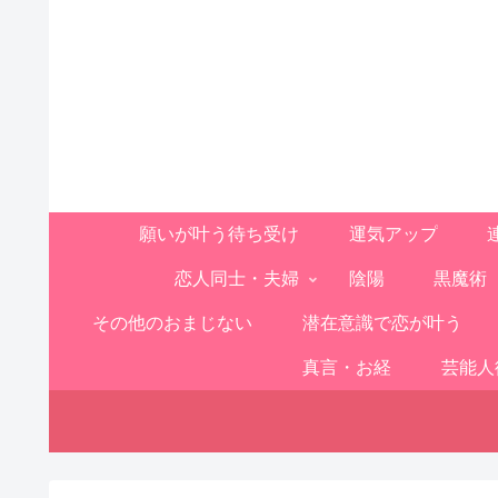
願いが叶う待ち受け
運気アップ
恋人同士・夫婦
陰陽
黒魔術
その他のおまじない
潜在意識で恋が叶う
真言・お経
芸能人