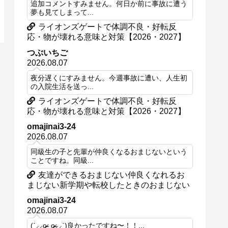
追加コメントすみません。何日か前に事故に遭う
夢も見てしまって...
ライオンズゲートで体調不良・好転反
応・物が壊れる意味と対策【2026・2027】
つぶいちご
2026.08.07
夜分遅くにすみません。今週事故に遭い、人生初
の入院生活を送っ...
ライオンズゲートで体調不良・好転反
応・物が壊れる意味と対策【2026・2027】
omajinai3-24
2026.08.07
同級生の子と先輩が仲良くなるおまじないという
ことですね。同級...
友達ができるおまじない仲良くなれるお
まじない新学期や転校したときのおまじない
omajinai3-24
2026.08.07
(ˊ⸝⸝o̴̶̷ ̫ o̴̶̷⸝⸝ˋ)良かったですね〜！！...