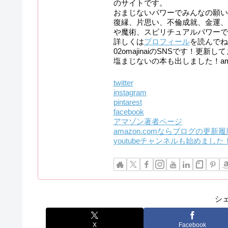
のサイトです。
おまじないパワーでみんなの願い
復縁、片思い、不倫成就、金運、
や魔術、スピリチュアルパワーで
詳しくは
プロフィール
を読んでね
02omajinaiのSNSです！更
塩まじないの本も出しました！am
twitter
instagram
pintarest
facebook
アマゾン著者ページ
amazon.comならブログの更新
youtubeチャンネルも始めまし
シ
X
Facebook