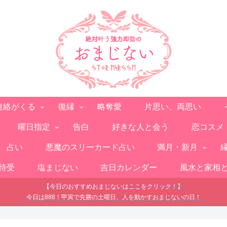
連絡がくる
復縁
略奪愛
片思い、両思い
曜日指定
告白
好きな人と会う
恋コスメ
占い
悪魔のスリーカード占い
満月・新月
待受
塩まじない
吉日カレンダー
風水と家相
【今日のおすすめおまじないはここをクリック！】
今日は888！甲寅で先勝の土曜日、人を動かすおまじないの日！