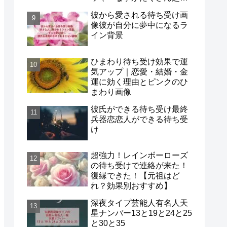
る待ち受け口コミも紹介
彼から愛される待ち受け画
像彼が自分に夢中になるラ
イン背景
ひまわり待ち受け効果で運
気アップ｜恋愛・結婚・金
運に効く理由とピンクのひ
まわり画像
彼氏ができる待ち受け最終
兵器恋恋人ができる待ち受
け
超強力！レインボーローズ
の待ち受けで連絡が来た！
復縁できた！【元祖はど
れ？効果別おすすめ】
深夜タイプ芸能人有名人天
星ナンバー13と19と24と25
と30と35