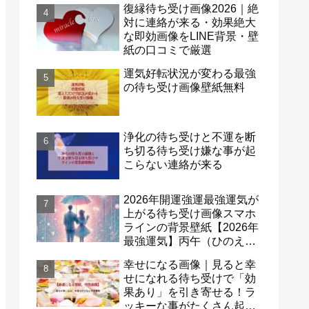
復縁待ち受け画像2026｜絶
対に連絡が来る・効果絶大
な即効画像をLINE背景・壁
紙の口コミで厳選
運気好転状況が変わる最強
の待ち受け画像壁紙無料
浄化の待ち受けと不運を断
ち切る待ち受け嫌な事が起
こらない連絡が来る
2026年開運強運最強運気が
上がる待ち受け画像スマホ
ラインの背景壁紙【2026年
最強運気】丙午（ひのえう
ま）×一白水星！
幸せになる画像｜見ると幸
せになれる待ち受けで「効
果あり」を引き寄せる！ラ
ッキーな事がたくさん起こ