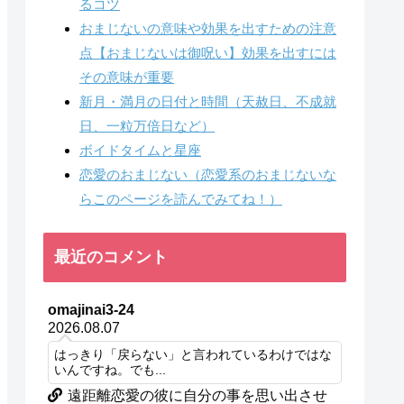
るコツ
おまじないの意味や効果を出すための注意
点【おまじないは御呪い】効果を出すには
その意味が重要
新月・満月の日付と時間（天赦日、不成就
日、一粒万倍日など）
ボイドタイムと星座
恋愛のおまじない（恋愛系のおまじないな
らこのページを読んでみてね！）
最近のコメント
omajinai3-24
2026.08.07
はっきり「戻らない」と言われているわけではな
いんですね。でも...
遠距離恋愛の彼に自分の事を思い出させ