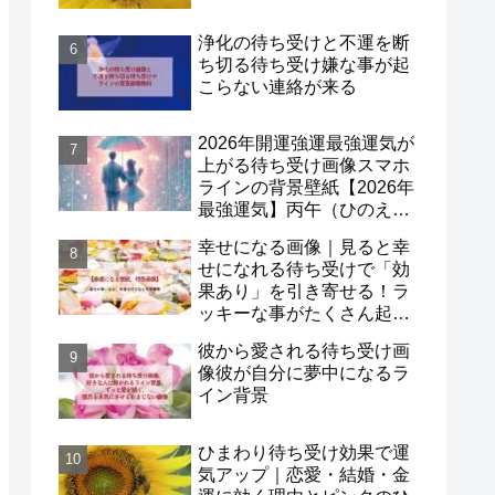
浄化の待ち受けと不運を断
ち切る待ち受け嫌な事が起
こらない連絡が来る
2026年開運強運最強運気が
上がる待ち受け画像スマホ
ラインの背景壁紙【2026年
最強運気】丙午（ひのえう
ま）×一白水星！
幸せになる画像｜見ると幸
せになれる待ち受けで「効
果あり」を引き寄せる！ラ
ッキーな事がたくさん起こ
る待ち受け口コミも紹介
彼から愛される待ち受け画
像彼が自分に夢中になるラ
イン背景
ひまわり待ち受け効果で運
気アップ｜恋愛・結婚・金