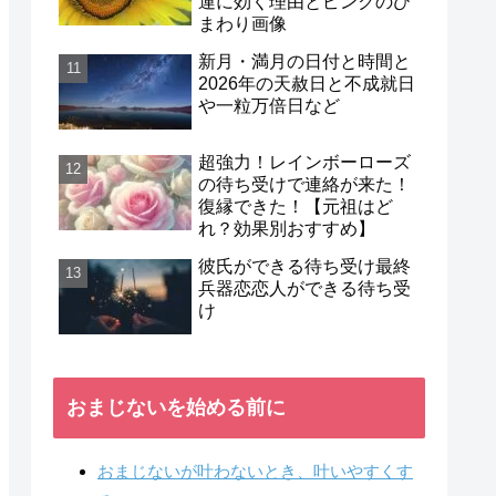
運に効く理由とピンクのひ
まわり画像
新月・満月の日付と時間と
2026年の天赦日と不成就日
や一粒万倍日など
超強力！レインボーローズ
の待ち受けで連絡が来た！
復縁できた！【元祖はど
れ？効果別おすすめ】
彼氏ができる待ち受け最終
兵器恋恋人ができる待ち受
け
おまじないを始める前に
おまじないが叶わないとき、叶いやすくす