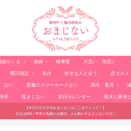
連絡がくる
復縁
略奪愛
片思い、両思い
曜日指定
告白
好きな人と会う
恋コスメ
占い
悪魔のスリーカード占い
満月・新月
待受
塩まじない
吉日カレンダー
風水と家相
【今日のおすすめおまじないはここをクリック！】
今日は888！甲寅で先勝の土曜日、人を動かすおまじないの日！