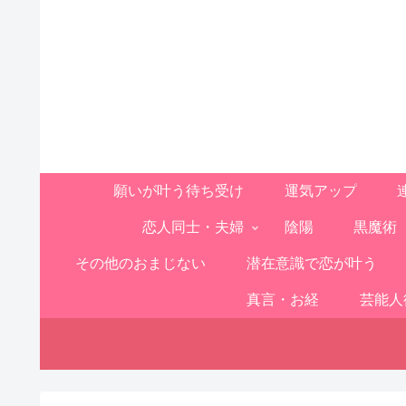
願いが叶う待ち受け
運気アップ
恋人同士・夫婦
陰陽
黒魔術
その他のおまじない
潜在意識で恋が叶う
真言・お経
芸能人