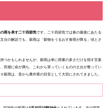
みの雨を表す二十四節気
です。二十四節気では春の最後にあたる
天文台の解説でも、穀雨は「穀物をうるおす春雨が降る」頃とさ
を持つかもしれませんが、穀雨は単に雨量の多さだけを指す言葉
り、田畑に命が満ち、これから実っていくものの土台が整ってい
こそ穀雨は、昔から農作業の目安として大切にされてきました。
2026年の穀雨は
4月20日10時39分
とされています。次の節気