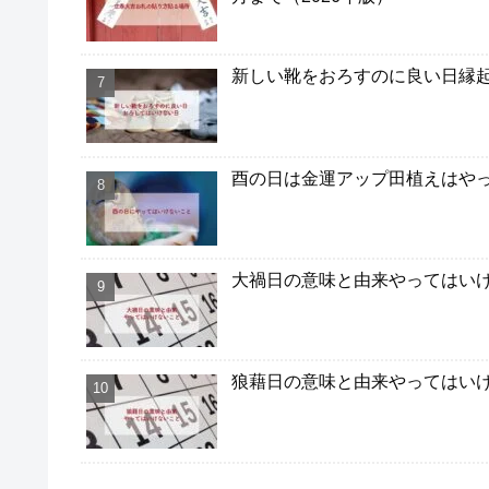
新しい靴をおろすのに良い日縁起
酉の日は金運アップ田植えはや
大禍日の意味と由来やってはい
狼藉日の意味と由来やってはい