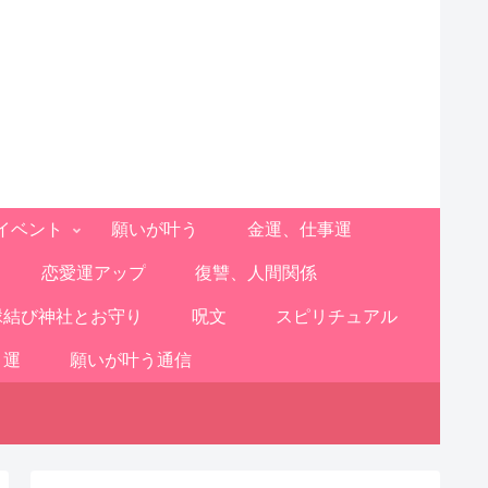
イベント
願いが叶う
金運、仕事運
恋愛運アップ
復讐、人間関係
縁結び神社とお守り
呪文
スピリチュアル
と運
願いが叶う通信