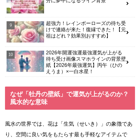
分に夢中になるライン背景
超強力！レインボーローズの待ち受
けで連絡が来た！復縁できた！【元
祖はどれ？効果別おすすめ】
2026年開運強運最強運気が上がる
待ち受け画像スマホラインの背景壁
紙【2026年最強運気】丙午（ひの
えうま）×一白水星！
なぜ「牡丹の壁紙」で運気が上がるのか？
風水的な意味
風水の世界では、花は「生気（せいき）」の象徴であ
り、空間に良い気をもたらす最も手軽なアイテムで