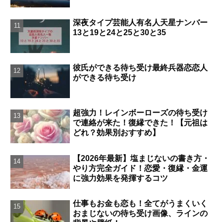
深夜タイプ芸能人有名人天星ナンバー
13と19と24と25と30と35
彼氏ができる待ち受け最終兵器恋恋人
ができる待ち受け
超強力！レインボーローズの待ち受け
で連絡が来た！復縁できた！【元祖は
どれ？効果別おすすめ】
【2026年最新】塩まじないの書き方・
やり方完全ガイド！恋愛・復縁・金運
に強力効果を発揮するコツ
仕事もお金も恋も！全てがうまくいく
おまじないの待ち受け画像、ラインの