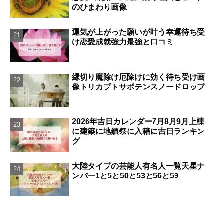
のひまわり画像
運気が上がった願いが叶う幸運待ち受
け恋愛成就強力最強と口コミ
縁切り魔除け厄除けに効く待ち受け画
像トリカブトサボテンスノードロップ
2026年吉日カレンダー7月8月9月上棟
に建築に地鎮祭に入籍に吉日ランキン
グ
大陸タイプの芸能人有名人一覧天星ナ
ンバー1と5と50と53と56と59