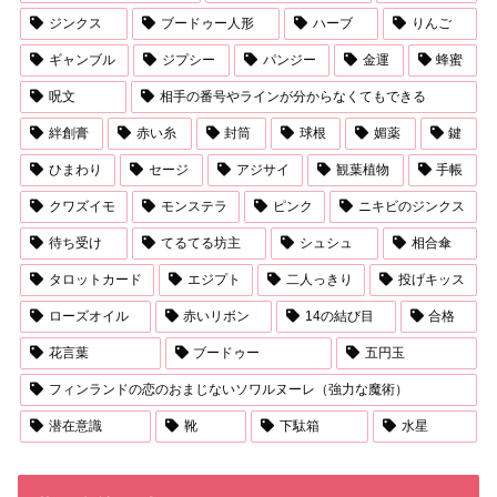
ジンクス
ブードゥー人形
ハーブ
りんご
ギャンブル
ジプシー
パンジー
金運
蜂蜜
呪文
相手の番号やラインが分からなくてもできる
絆創膏
赤い糸
封筒
球根
媚薬
鍵
ひまわり
セージ
アジサイ
観葉植物
手帳
クワズイモ
モンステラ
ピンク
ニキビのジンクス
待ち受け
てるてる坊主
シュシュ
相合傘
タロットカード
エジプト
二人っきり
投げキッス
ローズオイル
赤いリボン
14の結び目
合格
花言葉
ブードゥー
五円玉
フィンランドの恋のおまじないソワルヌーレ（強力な魔術）
潜在意識
靴
下駄箱
水星