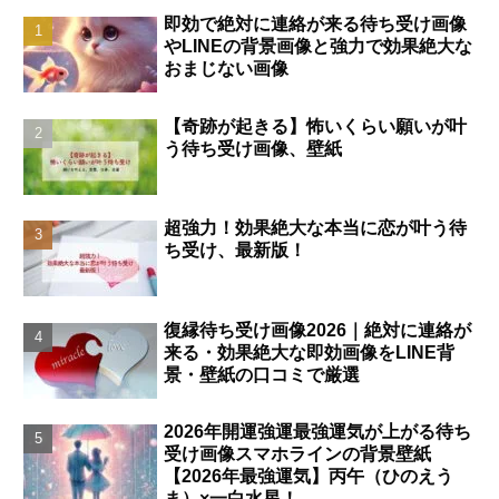
即効で絶対に連絡が来る待ち受け画像
やLINEの背景画像と強力で効果絶大な
おまじない画像
【奇跡が起きる】怖いくらい願いが叶
う待ち受け画像、壁紙
超強力！効果絶大な本当に恋が叶う待
ち受け、最新版！
復縁待ち受け画像2026｜絶対に連絡が
来る・効果絶大な即効画像をLINE背
景・壁紙の口コミで厳選
2026年開運強運最強運気が上がる待ち
受け画像スマホラインの背景壁紙
【2026年最強運気】丙午（ひのえう
ま）×一白水星！