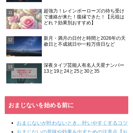
超強力！レインボーローズの待ち受け
で連絡が来た！復縁できた！【元祖は
どれ？効果別おすすめ】
新月・満月の日付と時間と2026年の天
赦日と不成就日や一粒万倍日など
深夜タイプ芸能人有名人天星ナンバー
13と19と24と25と30と35
おまじないを始める前に
おまじないが叶わないとき、叶いやすくするコツ
おまじないの意味や効果を出すための注意点【お