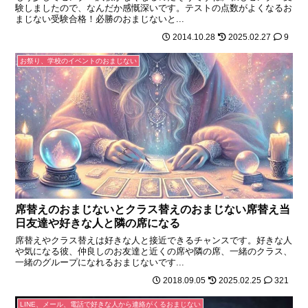
験しましたので、なんだか感慨深いです。テストの点数がよくなるお
まじない受験合格！必勝のおまじないと...
2014.10.28
2025.02.27
9
お祭り、学校のイベントのおまじない
席替えのおまじないとクラス替えのおまじない席替え当
日友達や好きな人と隣の席になる
席替えやクラス替えは好きな人と接近できるチャンスです。好きな人
や気になる彼、仲良しのお友達と近くの席や隣の席、一緒のクラス、
一緒のグループになれるおまじないです...
2018.09.05
2025.02.25
321
LINE、メール、電話で好きな人から連絡がくるおまじない