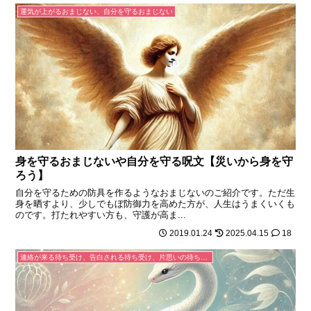
運気が上がるおまじない、自分を守るおまじない
身を守るおまじないや自分を守る呪文【災いから身を守
ろう】
自分を守るための防具を作るようなおまじないのご紹介です。ただ生
身を晒すより、少しでもぼ防御力を高めた方が、人生はうまくいくも
のです。打たれやすい方も、守護が高ま...
2019.01.24
2025.04.15
18
連絡が来る待ち受け、告白される待ち受け、片思いの待ち受け、連絡が来るLINEの背景、恋が叶うおまじない待ち受け画像