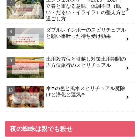
立春と重なる意味、体調不良（眠
い・だるい・イライラ）の整え方と
過ごし方
ダブルレインボーのスピリチュアル
と願い事叶った待ち受け効果
土用殺方位と引越し対策土用期間の
吉方位旅行のスピリチュアル
傘☂️の色と風水スピリチュアル魔除
けと浄化と運気☂️
夜の蜘蛛は親でも殺せ