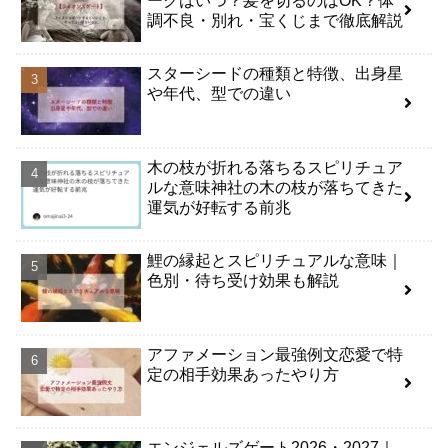
ークはいつ？髪を切るのはOK？体
調不良・別れ・宝くじまで徹底解説
スターシードの種類と特徴、出身星
や年代、型での違い
木の枝が折れる落ちるスピリチュア
ルな意味神社の木の枝が落ちてきた
運気が好転する前兆
鯉の縁起とスピリチュアルな意味｜
色別・待ち受け効果も解説
アファメーション最強例文恋愛で特
定の相手効果あったやり方
エンジェルズゲート2026・2027｜