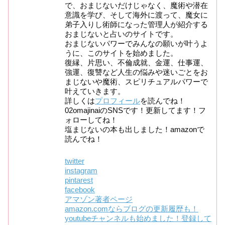
で、おまじないだけじゃなく、魔術や潜在
意識を学び、そして海外に渡って、魔女に
弟子入りし術師になった管理人が紹介する
おまじないと占いのサイトです。
おまじないパワーでみんなの願いが叶うよ
うに、このサイトを始めました。
復縁、片思い、不倫成就、金運、仕事運、
強運、復讐など人生の悩みや迷いごとをお
まじないや魔術、スピリチュアルパワーで
叶えていきます。
詳しくは
プロフィール
を読んでね！
02omajinaiのSNSです！更新してます！フ
ォローしてね！
塩まじないの本も出しました！amazonで
読んでね！
twitter
instagram
pintarest
facebook
アマゾン著者ページ
amazon.comならブログの更新履歴も！
youtubeチャンネルも始めました！登録して