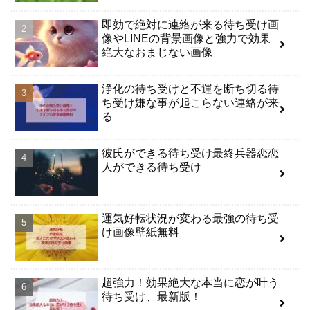
即効で絶対に連絡が来る待ち受け画
像やLINEの背景画像と強力で効果
絶大なおまじない画像
浄化の待ち受けと不運を断ち切る待
ち受け嫌な事が起こらない連絡が来
る
彼氏ができる待ち受け最終兵器恋恋
人ができる待ち受け
運気好転状況が変わる最強の待ち受
け画像壁紙無料
超強力！効果絶大な本当に恋が叶う
待ち受け、最新版！