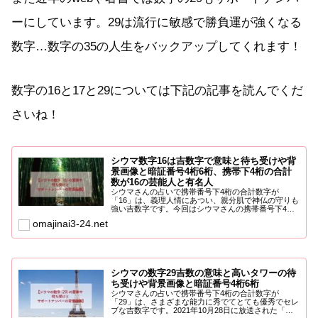
ーにしています。29は流行に敏感で勝負運が強くなる
数字…数字の35の人生をバックアップしてくれます！
数字の16と17と29については下記の記事を読んでくだ
さいね！
シウマ数字16は吉数字で意味と待ち受けや背
景画像と暗証番号4桁6桁、携帯下4桁の合計
数が16の芸能人と有名人
シウマさんの占いで携帯番号下4桁の合計数字が
「16」は、義理人情にあつい、親分肌で神仏の守りも
強い吉数字です。今回はシウマさんの携帯番号下4桁
占いで数字の16に...
omajinai3-24.net
シウマの数字29吉数の意味と高いタワーの待
ち受けや背景画像と暗証番号4桁6桁
シウマさんの占いで携帯番号下4桁の合計数字が
「29」は、さまざまな能力に秀でてとても優秀でセレ
ブな吉数字です。2021年10月28日に放送された「突