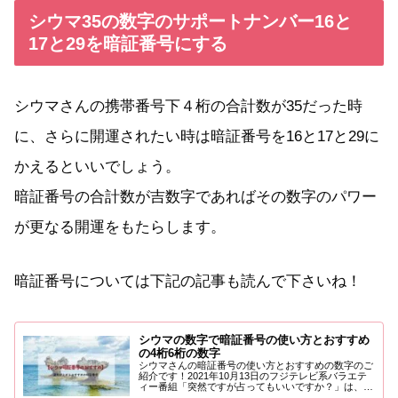
シウマ35の数字のサポートナンバー16と
17と29を暗証番号にする
シウマさんの携帯番号下４桁の合計数が35だった時
に、さらに開運されたい時は暗証番号を16と17と29に
かえるといいでしょう。
暗証番号の合計数が吉数字であればその数字のパワー
が更なる開運をもたらします。
暗証番号については下記の記事も読んで下さいね！
シウマの数字で暗証番号の使い方とおすすめ
の4桁6桁の数字
シウマさんの暗証番号の使い方とおすすめの数字のご
紹介です！2021年10月13日のフジテレビ系バラエテ
ィー番組「突然ですが占ってもいいですか？」は、俳
優・赤楚衛...