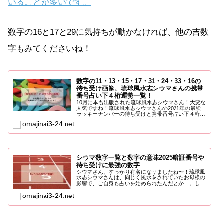
いることが多いです。
数字の16と17と29に気持ちが動かなければ、他の吉数
字もみてくださいね！
数字の11・13・15・17・31・24・33・16の
待ち受け画像、琉球風水志シウマさんの携帯
番号占い下４桁運勢一覧！
10月に本も出版された琉球風水志シウマさん！大変な
人気ですね！琉球風水志シウマさんの2021年の最強
ラッキーナンバーの待ち受けと携帯番号占い下４桁運
勢一覧まとめ...
omajinai3-24.net
シウマ数字一覧と数字の意味2025暗証番号や
待ち受けに最強の数字
シウマさん、すっかり有名になりましたね〜！琉球風
水志シウマさんは、同じく風水をされていたお母様の
影響で、ご自身も占いを始められたんだとか…。しか
も高校球児だった...
omajinai3-24.net