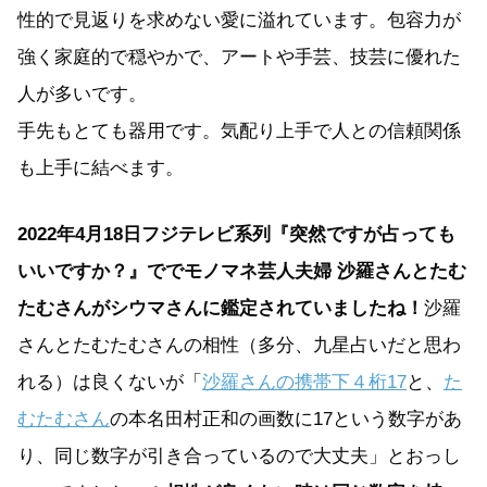
性的で見返りを求めない愛に溢れています。包容力が
強く家庭的で穏やかで、アートや手芸、技芸に優れた
人が多いです。
手先もとても器用です。気配り上手で人との信頼関係
も上手に結べます。
2022年4月18日フジテレビ系列『突然ですが占っても
いいですか？』ででモノマネ芸人夫婦 沙羅さんとたむ
たむさんがシウマさんに鑑定されていましたね！
沙羅
さんとたむたむさんの相性（多分、九星占いだと思わ
れる）は良くないが「
沙羅さんの携帯下４桁17
と、
た
むたむさん
の本名田村正和の画数に17という数字があ
り、同じ数字が引き合っているので大丈夫」とおっし