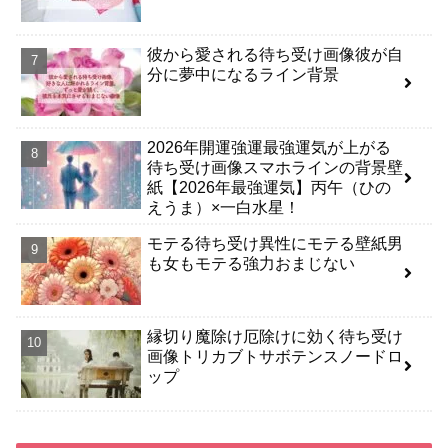
彼から愛される待ち受け画像彼が自
分に夢中になるライン背景
2026年開運強運最強運気が上がる
待ち受け画像スマホラインの背景壁
紙【2026年最強運気】丙午（ひの
えうま）×一白水星！
モテる待ち受け異性にモテる壁紙男
も女もモテる強力おまじない
縁切り魔除け厄除けに効く待ち受け
画像トリカブトサボテンスノードロ
ップ