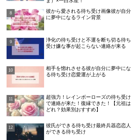
ま）×一白水星！
彼から愛される待ち受け画像彼が自分
に夢中になるライン背景
浄化の待ち受けと不運を断ち切る待ち
受け嫌な事が起こらない連絡が来る
相手を惚れさせる彼が自分に夢中にな
る待ち受け恋愛運が上がる
超強力！レインボーローズの待ち受け
で連絡が来た！復縁できた！【元祖は
どれ？効果別おすすめ】
彼氏ができる待ち受け最終兵器恋恋人
ができる待ち受け