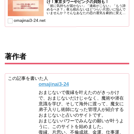
け！東京タワーやピンクの貝殻も！
「彼に気持ちが届かない」「連絡がこない」「もう諦
めるべき？」夜も眠れないほどつらい片思いに悩んで
いませんか？そんなあなたの恋の運気を劇的に変える
方法、それが「待...
omajinai3-24.net
著作者
この記事を書いた人
omajinai3-24
おまじないで復縁を叶えたのがきっかけ
で、おまじないだけじゃなく、魔術や潜在
意識を学び、そして海外に渡って、魔女に
弟子入りし術師になった管理人が紹介する
おまじないと占いのサイトです。
おまじないパワーでみんなの願いが叶うよ
うに、このサイトを始めました。
復縁、片思い、不倫成就、金運、仕事運、