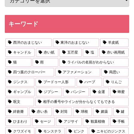
キーワード
西洋のおまじない
東洋のおまじない
羊皮紙
キャンドル
赤い紙
五芒星
塩
赤い画用紙
猫
雨
ライバルの名前がわからない
四つ葉のクローバー
アファメーション
両思い
ジンクス
ブードゥー人形
ハーブ
りんご
ギャンブル
ジプシー
パンジー
金運
蜂蜜
呪文
相手の番号やラインが分からなくてもできる
絆創膏
赤い糸
封筒
球根
媚薬
鍵
ひまわり
セージ
アジサイ
観葉植物
手帳
クワズイモ
モンステラ
ピンク
ニキビのジンクス