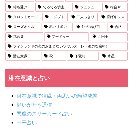
待ち受け
てるてる坊主
シュシュ
相合傘
タロットカード
エジプト
二人っきり
投げキッス
ローズオイル
赤いリボン
14の結び目
合格
花言葉
ブードゥー
五円玉
フィンランドの恋のおまじないソワルヌーレ（強力な魔術）
潜在意識
靴
下駄箱
水星
潜在意識と占い
潜在意識で復縁・両思いの願望成就
願いが叶う通信
悪魔のスリーカード占い
十干占い