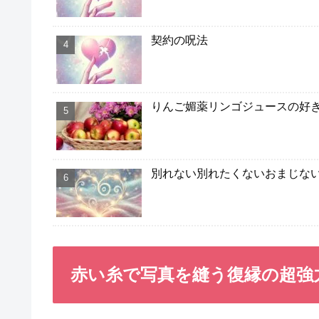
契約の呪法
りんご媚薬リンゴジュースの好
別れない別れたくないおまじな
赤い糸で写真を縫う復縁の超強