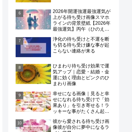
2026年開運強運最強運気が
上がる待ち受け画像スマホ
ラインの背景壁紙【2026年
最強運気】丙午（ひのえう
ま）×一白水星！
浄化の待ち受けと不運を断
ち切る待ち受け嫌な事が起
こらない連絡が来る
ひまわり待ち受け効果で運
気アップ｜恋愛・結婚・金
運に効く理由とピンクのひ
まわり画像
幸せになる画像｜見ると幸
せになれる待ち受けで「効
果あり」を引き寄せる！ラ
ッキーな事がたくさん起こ
る待ち受け口コミも紹介
彼から愛される待ち受け画
像彼が自分に夢中になるラ