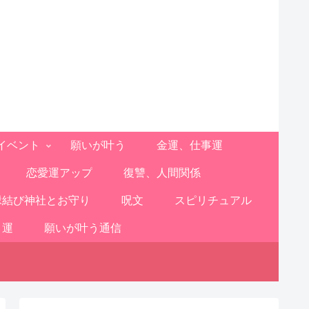
イベント
願いが叶う
金運、仕事運
恋愛運アップ
復讐、人間関係
縁結び神社とお守り
呪文
スピリチュアル
と運
願いが叶う通信