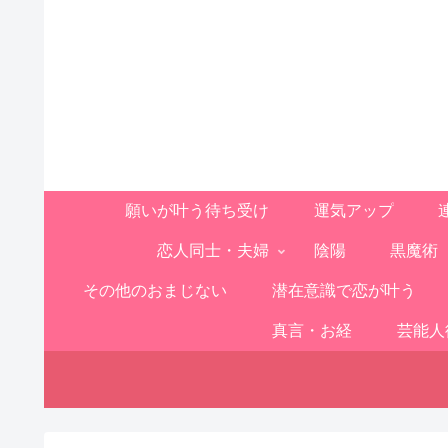
願いが叶う待ち受け
運気アップ
恋人同士・夫婦
陰陽
黒魔術
その他のおまじない
潜在意識で恋が叶う
真言・お経
芸能人