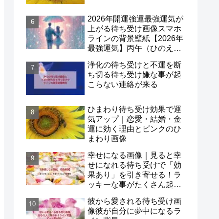
2026年開運強運最強運気が
上がる待ち受け画像スマホ
ラインの背景壁紙【2026年
最強運気】丙午（ひのえう
ま）×一白水星！
浄化の待ち受けと不運を断
ち切る待ち受け嫌な事が起
こらない連絡が来る
ひまわり待ち受け効果で運
気アップ｜恋愛・結婚・金
運に効く理由とピンクのひ
まわり画像
幸せになる画像｜見ると幸
せになれる待ち受けで「効
果あり」を引き寄せる！ラ
ッキーな事がたくさん起こ
る待ち受け口コミも紹介
彼から愛される待ち受け画
像彼が自分に夢中になるラ