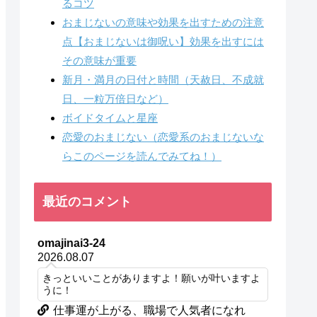
るコツ
おまじないの意味や効果を出すための注意
点【おまじないは御呪い】効果を出すには
その意味が重要
新月・満月の日付と時間（天赦日、不成就
日、一粒万倍日など）
ボイドタイムと星座
恋愛のおまじない（恋愛系のおまじないな
らこのページを読んでみてね！）
最近のコメント
omajinai3-24
2026.08.07
きっといいことがありますよ！願いが叶いますよ
うに！
仕事運が上がる、職場で人気者になれ