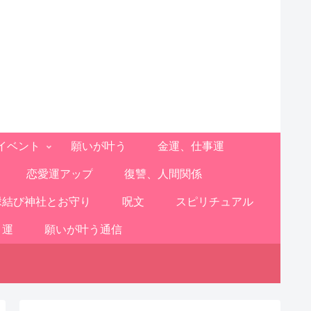
イベント
願いが叶う
金運、仕事運
恋愛運アップ
復讐、人間関係
縁結び神社とお守り
呪文
スピリチュアル
と運
願いが叶う通信