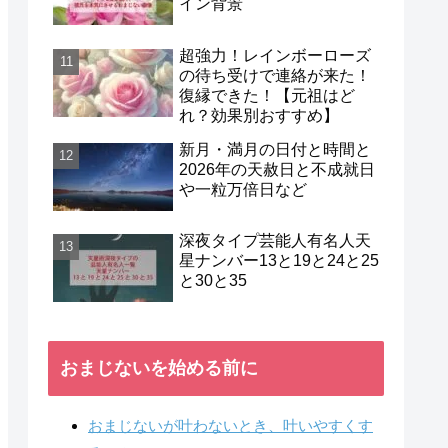
イン背景
超強力！レインボーローズ
の待ち受けで連絡が来た！
復縁できた！【元祖はど
れ？効果別おすすめ】
新月・満月の日付と時間と
2026年の天赦日と不成就日
や一粒万倍日など
深夜タイプ芸能人有名人天
星ナンバー13と19と24と25
と30と35
おまじないを始める前に
おまじないが叶わないとき、叶いやすくす