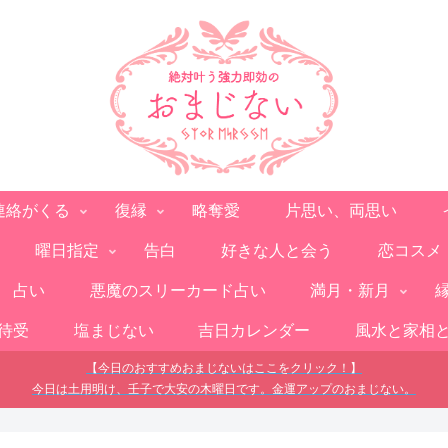
連絡がくる
復縁
略奪愛
片思い、両思い
曜日指定
告白
好きな人と会う
恋コスメ
占い
悪魔のスリーカード占い
満月・新月
待受
塩まじない
吉日カレンダー
風水と家相
【今日のおすすめおまじないはここをクリック！】
今日は土用明け、壬子で大安の木曜日です。金運アップのおまじない。