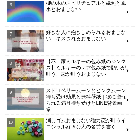
柳の木のスピリチュアルと縁起と風
水とおまじない
好きな人に抱きしめられるおまじな
い、キスされるおまじない
【不二家ミルキーの包み紙のジンク
ス】ミルキーのレア包み紙で願いが
叶う、恋が叶うおまじない
ストロベリームーンとピンクムーン
待ち受け効果と無料壁紙｜彼に惚れ
られる満月待ち受けとLINE背景画
像
消しゴムおまじない強力恋が叶うイ
ニシャル好きな人の名前を書く