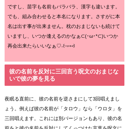
ですし、苗字も名前もバラバラ、漢字も違います。
でも、組み合わせると本名になります。さすがに本
名は出す事が出来ません。枕のおまじないも続けて
いますし、いつか逢えるのかなぁ⊂⁠(⁠･⁠ω⁠･⁠*⁠⊂⁠)いつか
再会出来たらいいなぁ♡⁠˖⁠꒰⁠ᵕ⁠༚⁠ᵕ⁠⑅⁠꒱
彼の名前を反対に三回言う呪文のおまじな
いで彼の夢を見る
夜眠る直前に、彼の名前を逆さまにして3回唱えまし
ょう。例えば彼の名前が「タロウ」なら「ウロタ」を
三回唱えます。これには別バージョンもあり、彼の名
前をと彼の名前を反対にしてくっつけた言葉を呪文に