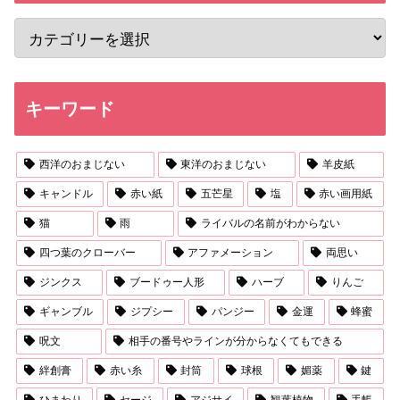
キーワード
西洋のおまじない
東洋のおまじない
羊皮紙
キャンドル
赤い紙
五芒星
塩
赤い画用紙
猫
雨
ライバルの名前がわからない
四つ葉のクローバー
アファメーション
両思い
ジンクス
ブードゥー人形
ハーブ
りんご
ギャンブル
ジプシー
パンジー
金運
蜂蜜
呪文
相手の番号やラインが分からなくてもできる
絆創膏
赤い糸
封筒
球根
媚薬
鍵