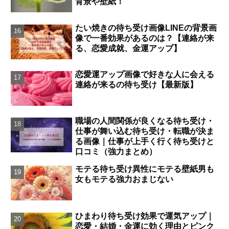
背景や壁紙！
たい焼きの待ち受け画像LINEの背景画
像で一番効果があるのは？【連絡が来
る、恋愛成就、金運アップ】
恋愛運アップ画像で好きな人に会える
連絡が来るの待ち受け【最新版】
職場の人間関係が良くなる待ち受け・
仕事が舞い込む待ち受け・転職が決ま
る画像｜仕事が上手く行く待ち受けと
口コミ（強力まとめ）
モテる待ち受け異性にモテる壁紙男も
女もモテる強力おまじない
ひまわり待ち受け効果で運気アップ｜
恋愛・結婚・金運に効く理由とピンク