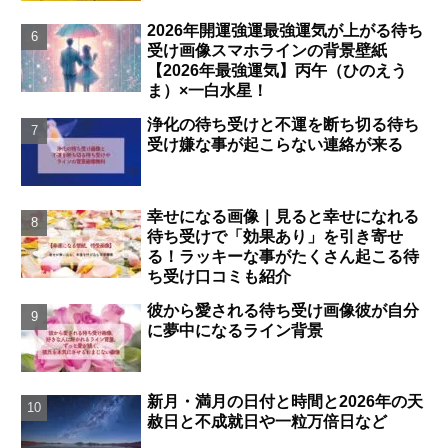
2026年開運強運最強運気が上がる待ち
受け画像スマホラインの背景壁紙
【2026年最強運気】丙午（ひのえう
ま）×一白水星！
浄化の待ち受けと不運を断ち切る待ち
受け嫌な事が起こらない連絡が来る
幸せになる画像｜見ると幸せになれる
待ち受けで「効果あり」を引き寄せ
る！ラッキーな事がたくさん起こる待
ち受け口コミも紹介
彼から愛される待ち受け画像彼が自分
に夢中になるライン背景
新月・満月の日付と時間と2026年の天
赦日と不成就日や一粒万倍日など