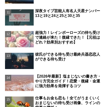
深夜タイプ芸能人有名人天星ナンバー
13と19と24と25と30と35
超強力！レインボーローズの待ち受け
で連絡が来た！復縁できた！【元祖は
どれ？効果別おすすめ】
彼氏ができる待ち受け最終兵器恋恋人
ができる待ち受け
【2026年最新】塩まじないの書き方・
やり方完全ガイド！恋愛・復縁・金運
に強力効果を発揮するコツ
仕事もお金も恋も！全てがうまくいく
おまじないの待ち受け画像、ラインの