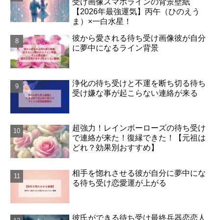
受け画像スマホラインの背景壁紙
【2026年最強運気】丙午（ひのえう
ま）×一白水星！
彼から愛される待ち受け画像彼が自分
に夢中になるライン背景
浄化の待ち受けと不運を断ち切る待ち
受け嫌な事が起こらない連絡が来る
超強力！レインボーローズの待ち受け
で連絡が来た！復縁できた！【元祖は
どれ？効果別おすすめ】
相手を惚れさせる彼が自分に夢中にな
る待ち受け恋愛運が上がる
彼氏ができる待ち受け最終兵器恋恋人