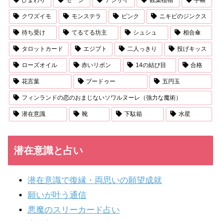
ひまわり
セージ
アジサイ
観葉植物
手帳
クワズイモ
モンステラ
ピンク
ニキビのジンクス
待ち受け
てるてる坊主
シュシュ
相合傘
タロットカード
エジプト
二人っきり
投げキッス
ローズオイル
赤いリボン
14の結び目
合格
花言葉
ブードゥー
五円玉
フィンランドの恋のおまじないソワルヌーレ（強力な魔術）
潜在意識
靴
下駄箱
水星
潜在意識と占い
潜在意識で復縁・両思いの願望成就
願いが叶う通信
悪魔のスリーカード占い