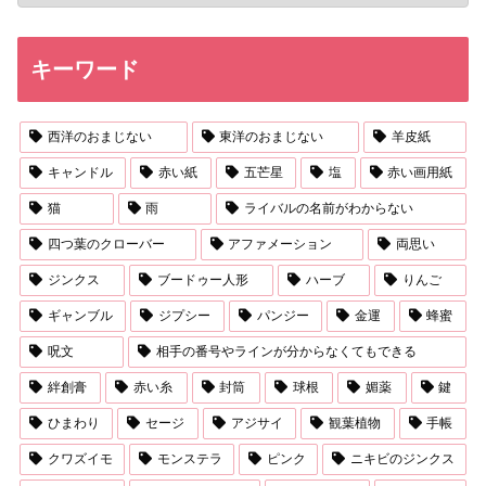
キーワード
西洋のおまじない
東洋のおまじない
羊皮紙
キャンドル
赤い紙
五芒星
塩
赤い画用紙
猫
雨
ライバルの名前がわからない
四つ葉のクローバー
アファメーション
両思い
ジンクス
ブードゥー人形
ハーブ
りんご
ギャンブル
ジプシー
パンジー
金運
蜂蜜
呪文
相手の番号やラインが分からなくてもできる
絆創膏
赤い糸
封筒
球根
媚薬
鍵
ひまわり
セージ
アジサイ
観葉植物
手帳
クワズイモ
モンステラ
ピンク
ニキビのジンクス