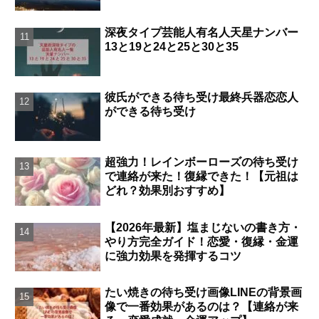
深夜タイプ芸能人有名人天星ナンバー
13と19と24と25と30と35
彼氏ができる待ち受け最終兵器恋恋人
ができる待ち受け
超強力！レインボーローズの待ち受け
で連絡が来た！復縁できた！【元祖は
どれ？効果別おすすめ】
【2026年最新】塩まじないの書き方・
やり方完全ガイド！恋愛・復縁・金運
に強力効果を発揮するコツ
たい焼きの待ち受け画像LINEの背景画
像で一番効果があるのは？【連絡が来