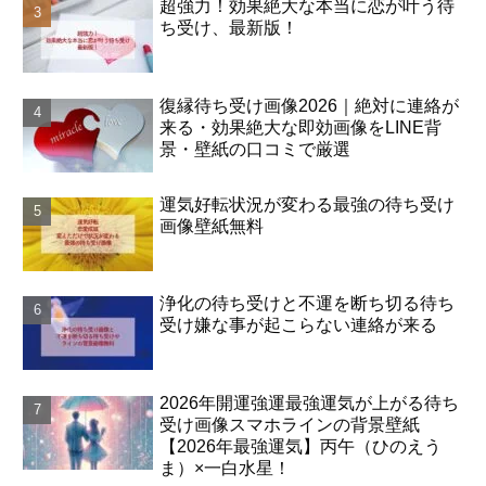
超強力！効果絶大な本当に恋が叶う待
ち受け、最新版！
復縁待ち受け画像2026｜絶対に連絡が
来る・効果絶大な即効画像をLINE背
景・壁紙の口コミで厳選
運気好転状況が変わる最強の待ち受け
画像壁紙無料
浄化の待ち受けと不運を断ち切る待ち
受け嫌な事が起こらない連絡が来る
2026年開運強運最強運気が上がる待ち
受け画像スマホラインの背景壁紙
【2026年最強運気】丙午（ひのえう
ま）×一白水星！