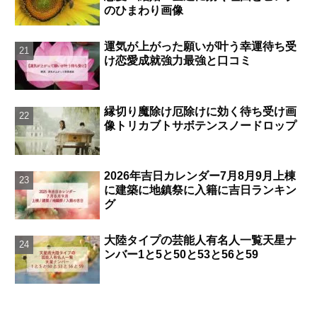
のひまわり画像
運気が上がった願いが叶う幸運待ち受
け恋愛成就強力最強と口コミ
縁切り魔除け厄除けに効く待ち受け画
像トリカブトサボテンスノードロップ
2026年吉日カレンダー7月8月9月上棟
に建築に地鎮祭に入籍に吉日ランキン
グ
大陸タイプの芸能人有名人一覧天星ナ
ンバー1と5と50と53と56と59