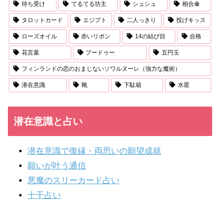
待ち受け
てるてる坊主
シュシュ
相合傘
タロットカード
エジプト
二人っきり
投げキッス
ローズオイル
赤いリボン
14の結び目
合格
花言葉
ブードゥー
五円玉
フィンランドの恋のおまじないソワルヌーレ（強力な魔術）
潜在意識
靴
下駄箱
水星
潜在意識と占い
潜在意識で復縁・両思いの願望成就
願いが叶う通信
悪魔のスリーカード占い
十干占い