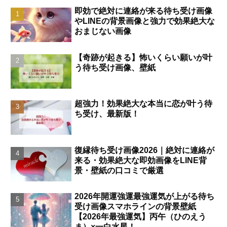
即効で絶対に連絡が来る待ち受け画像
やLINEの背景画像と強力で効果絶大な
おまじない画像
【奇跡が起きる】怖いくらい願いが叶
う待ち受け画像、壁紙
超強力！効果絶大な本当に恋が叶う待
ち受け、最新版！
復縁待ち受け画像2026｜絶対に連絡が
来る・効果絶大な即効画像をLINE背
景・壁紙の口コミで厳選
2026年開運強運最強運気が上がる待ち
受け画像スマホラインの背景壁紙
【2026年最強運気】丙午（ひのえう
ま）×一白水星！